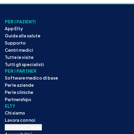
PER I PAZIENTI
App Elty
Guida alla salute
Supporto
Centri medici
Tutte le visite
Tutti gli specialisti
PER I PARTNER
Software medico di base
Per le aziende
Per le cliniche
Partnerships
ELTY
Chi siamo
Lavora con noi
Modifica Cookies