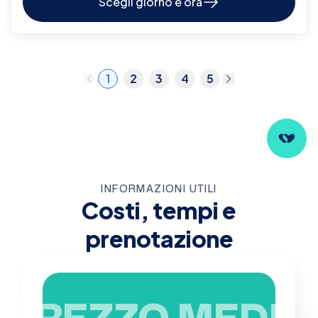
Scegli giorno e ora
1
2
3
4
5
INFORMAZIONI UTILI
Costi, tempi e
prenotazione
PREZZO MEDIO