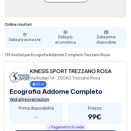
Sono stati trovati 139 risultati
Ordina i risultati
Dalla più
Dalla prima
Dalla più vicina a te
economica
disponibile
139 risultati per Ecografia Addome Completo Trezzano Rosa
KINESIS SPORT TREZZANO ROSA
Via Rodari 14 - 20060 Trezzano Rosa
63 m
Ecografia Addome Completo
Vedi altre prestazioni
Prima disponibilità
Prezzo
-
99€
Pagamento in sede