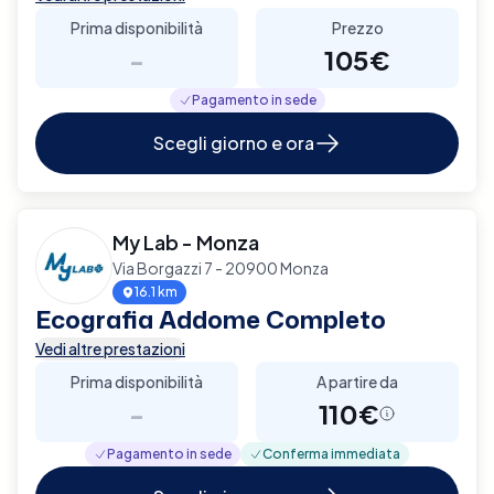
Prima disponibilità
Prezzo
-
105€
Pagamento in sede
Scegli giorno e ora
My Lab - Monza
Via Borgazzi 7 - 20900 Monza
16.1 km
Ecografia Addome Completo
Vedi altre prestazioni
Prima disponibilità
A partire da
-
110€
Pagamento in sede
Conferma immediata