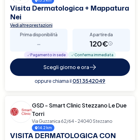
13.3 km
Visita Dermatologica + Mappatura
Nei
Vedi altre prestazioni
Prima disponibilità
A partire da
-
120€
Pagamento in sede
Conferma immediata
Scegli giorno e ora
oppure chiama il
051 3542049
GSD - Smart Clinic Stezzano Le Due
Torri
Via Guzzanica 62/64 - 24040 Stezzano
14.2 km
VISITA DERMATOLOGICA CON