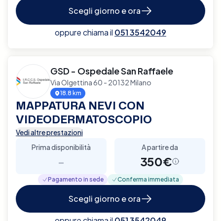
Scegli giorno e ora
oppure chiama il
051 3542049
GSD - Ospedale San Raffaele
Via Olgettina 60 - 20132 Milano
18.8 km
MAPPATURA NEVI CON
VIDEODERMATOSCOPIO
Vedi altre prestazioni
Prima disponibilità
A partire da
-
350€
Pagamento in sede
Conferma immediata
Scegli giorno e ora
oppure chiama il
051 3542049