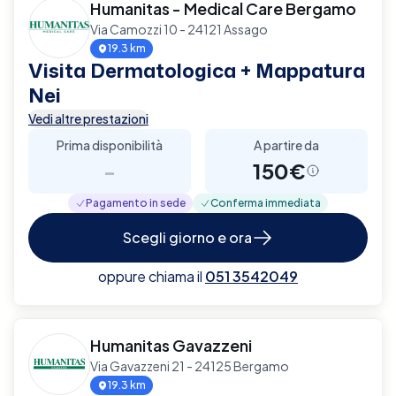
Humanitas - Medical Care Bergamo
Via Camozzi 10 - 24121 Assago
19.3 km
Visita Dermatologica + Mappatura
Nei
Vedi altre prestazioni
Prima disponibilità
A partire da
-
150€
Pagamento in sede
Conferma immediata
Scegli giorno e ora
oppure chiama il
051 3542049
Humanitas Gavazzeni
Via Gavazzeni 21 - 24125 Bergamo
19.3 km