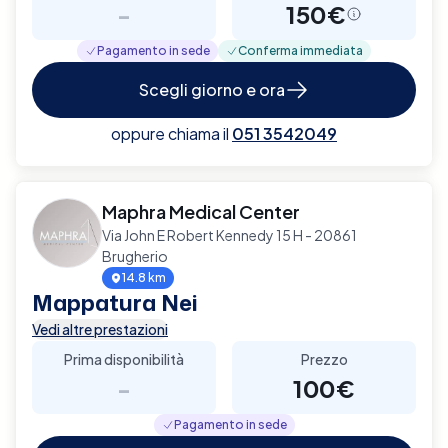
-
150€
Pagamento in sede
Conferma immediata
Scegli giorno e ora
oppure chiama il
051 3542049
Maphra Medical Center
Via John E Robert Kennedy 15 H - 20861
Brugherio
14.8 km
Mappatura Nei
Vedi altre prestazioni
Prima disponibilità
Prezzo
-
100€
Pagamento in sede