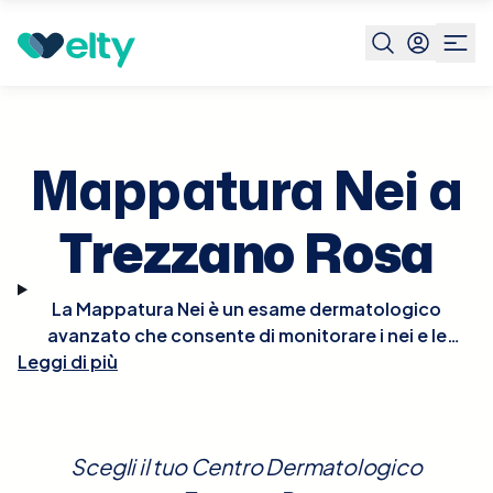
Prenota visita
Mappatura Nei
Trezzano Rosa
Mappatura Nei a
Trezzano Rosa
La Mappatura Nei è un esame dermatologico
avanzato che consente di monitorare i nei e le
Leggi di più
lesioni pigmentate sulla pelle, utilizzando sistemi di
imaging ad alta risoluzione. Questo esame è
essenziale per la prevenzione del melanoma,
permettendo la rilevazione precoce di cambiamenti
Scegli il tuo Centro Dermatologico
morfologici o di colore nei nei esistenti e