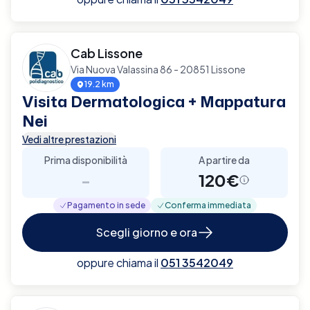
Cab Lissone
Via Nuova Valassina 86 - 20851 Lissone
19.2 km
Visita Dermatologica + Mappatura
Nei
Vedi altre prestazioni
Prima disponibilità
A partire da
-
120€
Pagamento in sede
Conferma immediata
Scegli giorno e ora
oppure chiama il
051 3542049