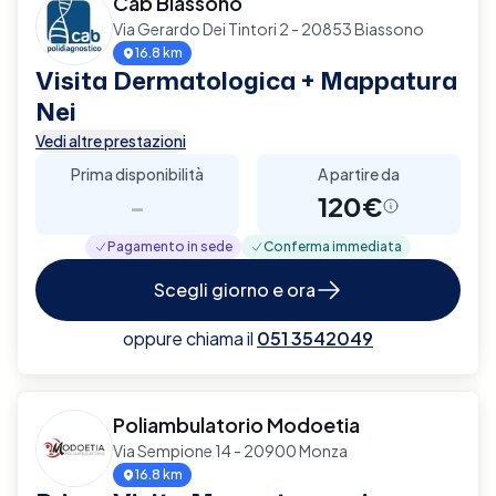
Cab Biassono
Via Gerardo Dei Tintori 2 - 20853 Biassono
16.8 km
Visita Dermatologica + Mappatura
Nei
Vedi altre prestazioni
Prima disponibilità
A partire da
-
120€
Pagamento in sede
Conferma immediata
Scegli giorno e ora
oppure chiama il
051 3542049
Poliambulatorio Modoetia
Via Sempione 14 - 20900 Monza
16.8 km