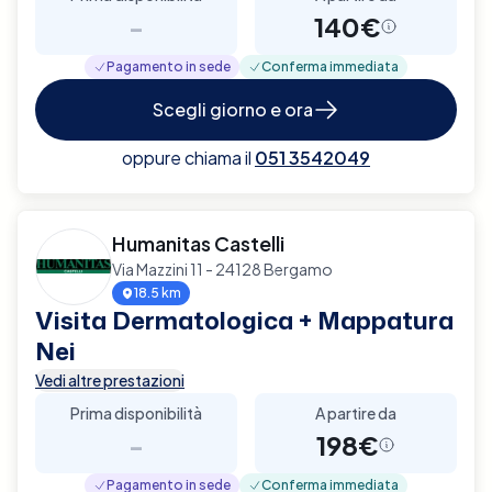
-
140€
Pagamento in sede
Conferma immediata
Scegli giorno e ora
oppure chiama il
051 3542049
Humanitas Castelli
Via Mazzini 11 - 24128 Bergamo
18.5 km
Visita Dermatologica + Mappatura
Nei
Vedi altre prestazioni
Prima disponibilità
A partire da
-
198€
Pagamento in sede
Conferma immediata