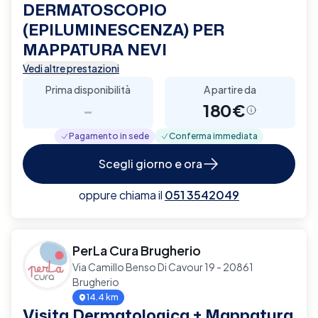
DERMATOSCOPIO
(EPILUMINESCENZA) PER
MAPPATURA NEVI
Vedi altre prestazioni
Prima disponibilità
A partire da
-
180€
Pagamento in sede
Conferma immediata
Scegli giorno e ora
oppure chiama il
051 3542049
PerLa Cura Brugherio
Via Camillo Benso Di Cavour 19 - 20861
Brugherio
14.4 km
Visita Dermatologica + Mappatura