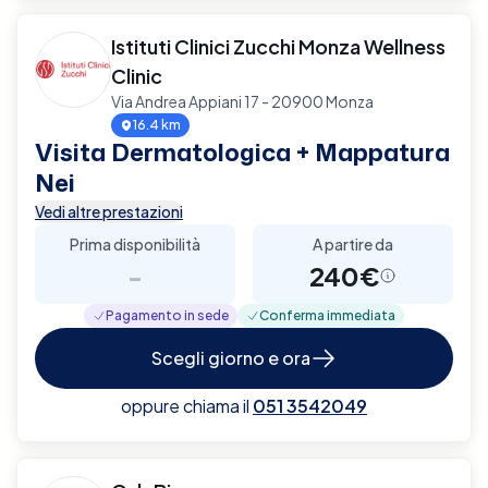
Istituti Clinici Zucchi Monza Wellness
Clinic
Via Andrea Appiani 17 - 20900 Monza
16.4 km
Visita Dermatologica + Mappatura
Nei
Vedi altre prestazioni
Prima disponibilità
A partire da
-
240€
Pagamento in sede
Conferma immediata
Scegli giorno e ora
oppure chiama il
051 3542049