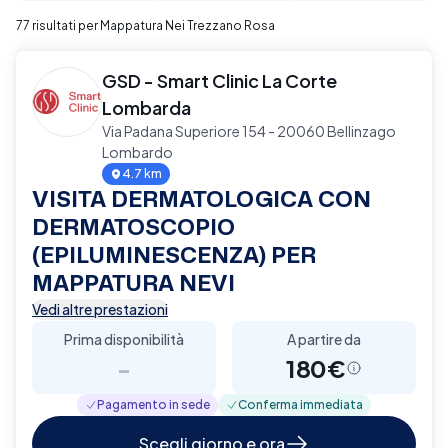
77 risultati per Mappatura Nei Trezzano Rosa
GSD - Smart Clinic La Corte
Lombarda
Via Padana Superiore 154 - 20060 Bellinzago
Lombardo
4.7 km
VISITA DERMATOLOGICA CON
DERMATOSCOPIO
(EPILUMINESCENZA) PER
MAPPATURA NEVI
Vedi altre prestazioni
Prima disponibilità
A partire da
-
180€
Pagamento in sede
Conferma immediata
Scegli giorno e ora