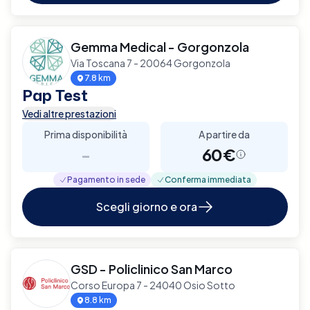
Gemma Medical - Gorgonzola
Via Toscana 7 - 20064 Gorgonzola
7.8 km
Pap Test
Vedi altre prestazioni
Prima disponibilità
A partire da
-
60€
Pagamento in sede
Conferma immediata
Scegli giorno e ora
GSD - Policlinico San Marco
Corso Europa 7 - 24040 Osio Sotto
8.8 km