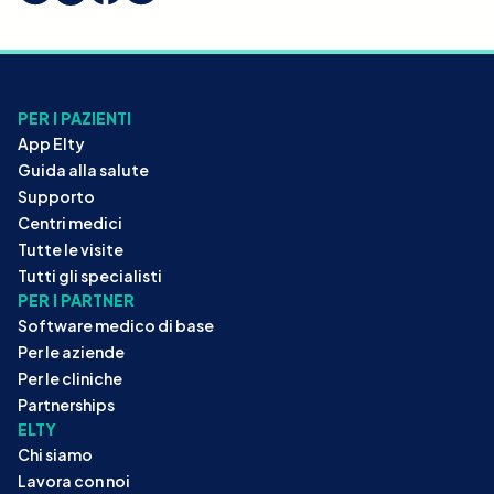
PER I PAZIENTI
App Elty
Guida alla salute
Supporto
Centri medici
Tutte le visite
Tutti gli specialisti
PER I PARTNER
Software medico di base
Per le aziende
Per le cliniche
Partnerships
ELTY
Chi siamo
Lavora con noi