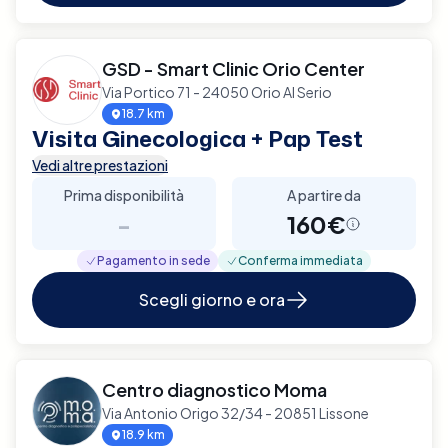
GSD - Smart Clinic Orio Center
Via Portico 71 - 24050 Orio Al Serio
18.7 km
Visita Ginecologica + Pap Test
Vedi altre prestazioni
Prima disponibilità
A partire da
-
160€
Pagamento in sede
Conferma immediata
Scegli giorno e ora
Centro diagnostico Moma
Via Antonio Origo 32/34 - 20851 Lissone
18.9 km