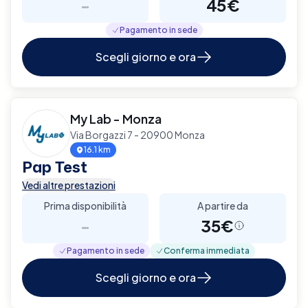
-
45€
Pagamento in sede
Scegli giorno e ora
My Lab - Monza
Via Borgazzi 7 - 20900 Monza
16.1 km
Pap Test
Vedi altre prestazioni
Prima disponibilità
A partire da
-
35€
Pagamento in sede
Conferma immediata
Scegli giorno e ora