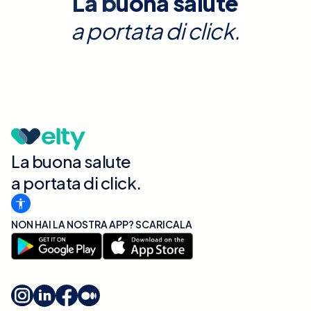
La buona salute
a portata di click.
La buona salute
a portata di click.
NON HAI LA NOSTRA APP? SCARICALA