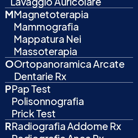
Lavaggio Auricolare
M
Magnetoterapia
Mammografia
Mappatura Nei
Massoterapia
O
Ortopanoramica Arcate
Dentarie Rx
P
Pap Test
Polisonnografia
Prick Test
R
Radiografia Addome Rx