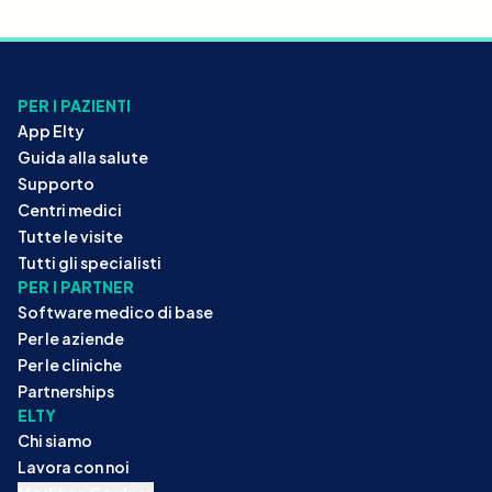
PER I PAZIENTI
App Elty
Guida alla salute
Supporto
Centri medici
Tutte le visite
Tutti gli specialisti
PER I PARTNER
Software medico di base
Per le aziende
Per le cliniche
Partnerships
ELTY
Chi siamo
Lavora con noi