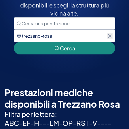
disponibili e scegli la struttura più
vicina a te.
Cerca
Prestazioni mediche
disponibili a Trezzano Rosa
Filtra per lettera:
A
B
C
-
E
F
-
H
-
-
-
L
M
-
O
P
-
R
S
T
-
V
-
-
-
-