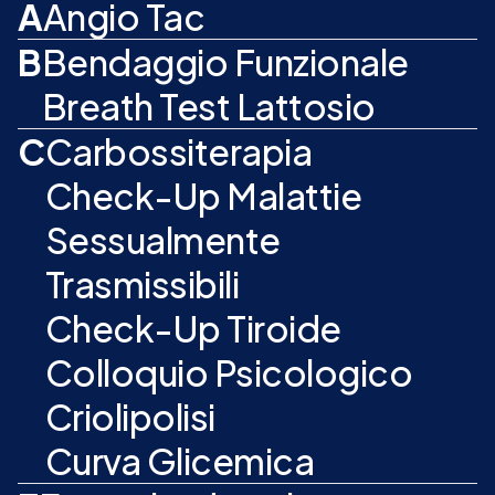
A
Angio Tac
B
Bendaggio Funzionale
Breath Test Lattosio
C
Carbossiterapia
Check-Up Malattie
Sessualmente
Trasmissibili
Check-Up Tiroide
Colloquio Psicologico
Criolipolisi
Curva Glicemica