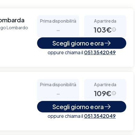
 Lombarda
Prima disponibilità
A partire da
nzago Lombardo
-
103€
Scegli giorno e ora
oppure chiama il
051 3542049
Prima disponibilità
A partire da
-
109€
Scegli giorno e ora
oppure chiama il
051 3542049