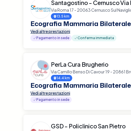
Santagostino - Cernusco Via
Via Roma 17 - 20063 Cernusco Sul Navigli
13.5 km
Ecografia Mammaria Bilaterale
Vedi altre prestazioni
Pagamento in sede
Conferma immediata
PerLa Cura Brugherio
Via Camillo Benso Di Cavour 19 - 20861 B
14.4 km
Ecografia Mammaria Bilaterale
Vedi altre prestazioni
Pagamento in sede
GSD - Policlinico San Pietro