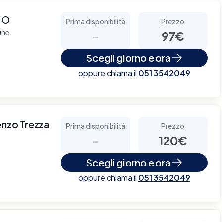
NO
Prima disponibilità
Prezzo
ine
-
97€
Scegli giorno e ora
oppure chiama il
051 3542049
enzo Trezza
Prima disponibilità
Prezzo
-
120€
Scegli giorno e ora
oppure chiama il
051 3542049