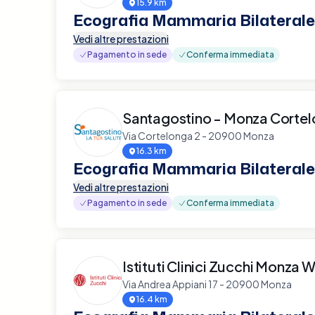
15.9 km
Ecografia Mammaria Bilaterale
Vedi altre prestazioni
Pagamento in sede
Conferma immediata
Santagostino - Monza Corte
Via Cortelonga 2 - 20900 Monza
16.3 km
Ecografia Mammaria Bilaterale
Vedi altre prestazioni
Pagamento in sede
Conferma immediata
Istituti Clinici Zucchi Monza W
Via Andrea Appiani 17 - 20900 Monza
16.4 km