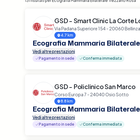
131 risultati per Ecografia Mammaria Bilaterale Trezzano Rosa
GSD - Smart Clinic La Corte
Via Padana Superiore 154 - 20060 Belli
4.7 km
Ecografia Mammaria Bilaterale
Vedi altre prestazioni
Pagamento in sede
Conferma immediata
GSD - Policlinico San Marco
Corso Europa 7 - 24040 Osio Sotto
8.8 km
Ecografia Mammaria Bilaterale
Vedi altre prestazioni
Pagamento in sede
Conferma immediata