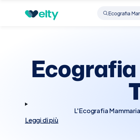
Prenota visita
Ecografia Mammaria Bilaterale
T
Ecografia
L'Ecografia Mammaria Bi
Leggi di più
per esaminare entramb
noduli, cisti o altri 
alla mammografia, so