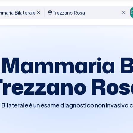
rezzano Rosa
 Mammaria Bi
Trezzano Ros
laterale è un esame diagnostico non invasivo che
e le mammelle. Questo esame è essenziale per 
cambiamenti del tessuto mammario, ed è spesso ut
prattutto in donne con tessuto mammario denso. 