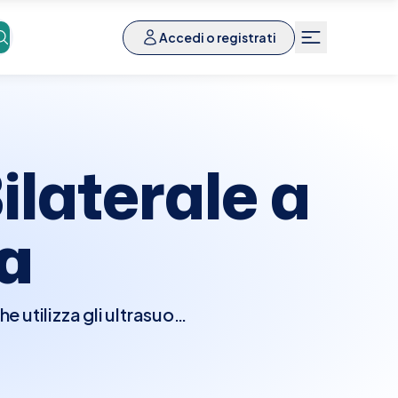
Accedi o registrati
laterale a
a
 utilizza gli ultrasuoni
valutare anomalie come
ilizzato in complemento
L'ecografia è sicura,