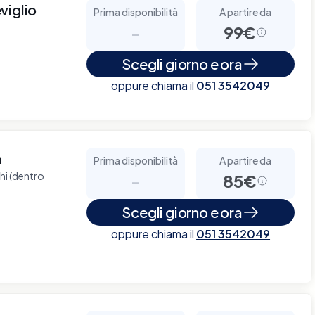
viglio
Prima disponibilità
A partire da
-
99€
Scegli giorno e ora
oppure chiama il
051 3542049
à
Prima disponibilità
A partire da
chi (dentro
-
85€
Scegli giorno e ora
oppure chiama il
051 3542049