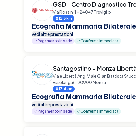
GSD - Centro Diagnostico Tre
Via Rossini 1 - 24047 Treviglio
12.3 km
Ecografia Mammaria Bilaterale
Vedi altre prestazioni
Pagamento in sede
Conferma immediata
Santagostino - Monza Libert
Viale Libertà Ang. Viale Gian Battista Stuc
Esselunga) - 20900 Monza
13.4 km
Ecografia Mammaria Bilaterale
Vedi altre prestazioni
Pagamento in sede
Conferma immediata