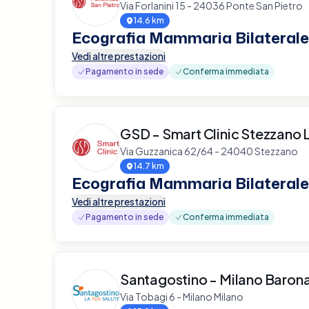
Via Forlanini 15 - 24036 Ponte San Pietro
14.6 km
Ecografia Mammaria Bilaterale
Vedi altre prestazioni
Pagamento in sede
Conferma immediata
GSD - Smart Clinic Stezzano L
Via Guzzanica 62/64 - 24040 Stezzano
14.7 km
Ecografia Mammaria Bilaterale
Vedi altre prestazioni
Pagamento in sede
Conferma immediata
Santagostino - Milano Baron
Via Tobagi 6 - Milano Milano