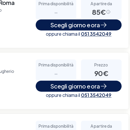
 Roma
Prima disponibilità
A partire da
o
-
85€
Scegli giorno e ora
oppure chiama il
051 3542049
Prima disponibilità
Prezzo
rugherio
-
90€
Scegli giorno e ora
oppure chiama il
051 3542049
Prima disponibilità
A partire da