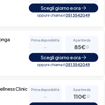
Scegli giorno e ora
oppure chiama il
051 3542049
longa
Prima disponibilità
A partire da
-
85€
Scegli giorno e ora
oppure chiama il
051 3542049
ellness Clinic
Prima disponibilità
A partire da
-
110€