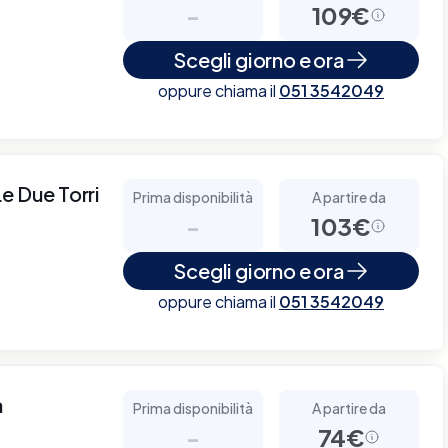
-
109€
Scegli giorno e ora
oppure chiama il
051 3542049
e Due Torri
Prima disponibilità
A partire da
-
103€
Scegli giorno e ora
oppure chiama il
051 3542049
a
Prima disponibilità
A partire da
-
74€