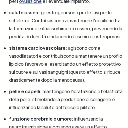
per l'
ovulazione
e l'eventuale impianto.
salute ossea:
gli estrogeni sono protettivi per lo
scheletro. Contribuiscono a mantenere l'equilibrio tra
la formazione e il riassorbimento osseo, prevenendo la
perdita di densità e riducendo il rischio di osteoporosi.
sistema cardiovascolare:
agiscono come
vasodilatatori e contribuiscono a mantenere un profilo
lipidico favorevole, esercitando un effetto protettivo
sul cuore e sui vasi sanguigni (questo effetto si riduce
drasticamente dopo la menopausa).
pelle e capelli:
mantengono l'idratazione e l'elasticità
della pelle, stimolando la produzione di collagene e
influenzando la salute del follicolo pilifero.
funzione cerebrale e umore:
influenzano la
neurotrasmissione e possono avere un effetto