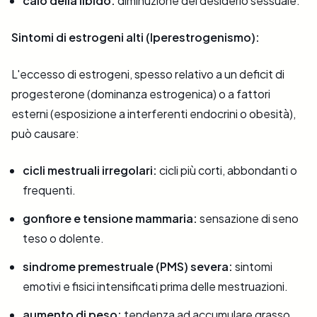
calo della libido:
diminuzione del desiderio sessuale.
Sintomi di estrogeni alti (Iperestrogenismo):
L'eccesso di estrogeni, spesso relativo a un deficit di
progesterone (dominanza estrogenica) o a fattori
esterni (esposizione a interferenti endocrini o obesità),
può causare:
cicli mestruali irregolari:
cicli più corti, abbondanti o
frequenti.
gonfiore e tensione mammaria:
sensazione di seno
teso o dolente.
sindrome premestruale (PMS) severa:
sintomi
emotivi e fisici intensificati prima delle mestruazioni.
aumento di peso:
tendenza ad accumulare grasso,