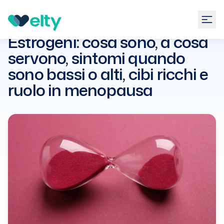
Guide
Ginecologia
Estrogeni: cosa sono, a cosa
servono, sintomi quando sono
Estrogeni: cosa sono, a cosa
bassi o alti, cibi ricchi e ruolo in
servono, sintomi quando
menopausa
sono bassi o alti, cibi ricchi e
ruolo in menopausa