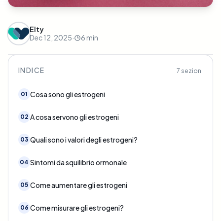
Elty
Dec 12, 2025
·
6
min
INDICE
7
sezioni
Cosa sono gli estrogeni
01
A cosa servono gli estrogeni
02
Quali sono i valori degli estrogeni?
03
Sintomi da squilibrio ormonale
04
Come aumentare gli estrogeni
05
Come misurare gli estrogeni?
06