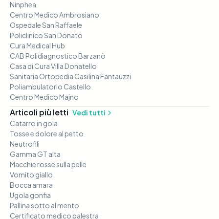
Ninphea
Centro Medico Ambrosiano
Ospedale San Raffaele
Policlinico San Donato
Cura Medical Hub
CAB Polidiagnostico Barzanò
Casa di Cura Villa Donatello
Sanitaria Ortopedia Casilina Fantauzzi
Poliambulatorio Castello
Centro Medico Majno
Articoli più letti
Vedi tutti
Catarro in gola
Tosse e dolore al petto
Neutrofili
Gamma GT alta
Macchie rosse sulla pelle
Vomito giallo
Bocca amara
Ugola gonfia
Pallina sotto al mento
Certificato medico palestra