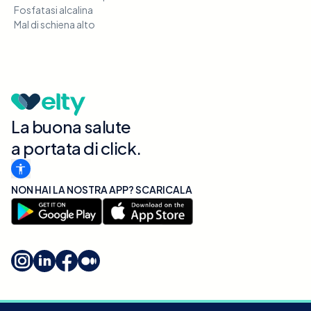
Fosfatasi alcalina
Mal di schiena alto
La buona salute
a portata di click.
NON HAI LA NOSTRA APP? SCARICALA