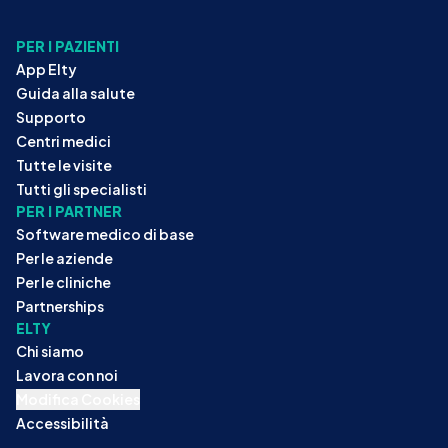
PER I PAZIENTI
App Elty
Guida alla salute
Supporto
Centri medici
Tutte le visite
Tutti gli specialisti
PER I PARTNER
Software medico di base
Per le aziende
Per le cliniche
Partnerships
ELTY
Chi siamo
Lavora con noi
Modifica Cookies
Accessibilità