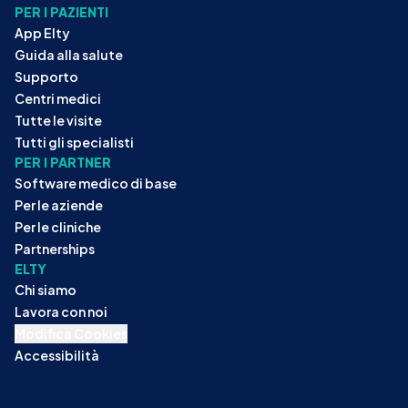
PER I PAZIENTI
App Elty
Guida alla salute
Supporto
Centri medici
Tutte le visite
Tutti gli specialisti
PER I PARTNER
Software medico di base
Per le aziende
Per le cliniche
Partnerships
ELTY
Chi siamo
Lavora con noi
Modifica Cookies
Accessibilità