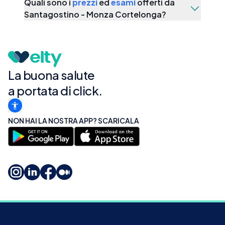
Quali sono i
prezzi
ed
esami
offerti da
Santagostino - Monza Cortelonga
?
La buona salute
a portata di click.
NON HAI LA NOSTRA APP? SCARICALA