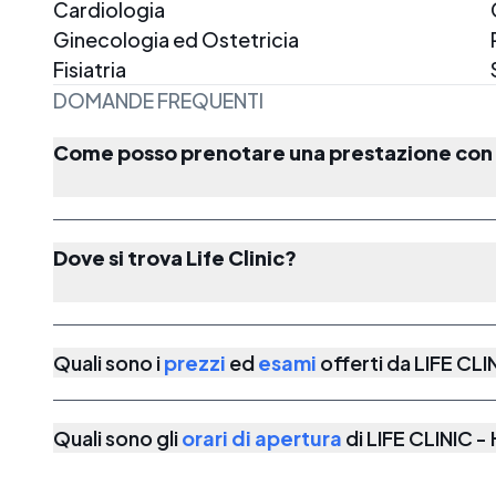
Cardiologia
Ginecologia ed Ostetricia
Fisiatria
DOMANDE FREQUENTI
Come posso prenotare una prestazione con L
Dove si trova Life Clinic?
Quali sono i
prezzi
ed
esami
offerti da
LIFE CL
Quali sono gli
orari di apertura
di
LIFE CLINIC