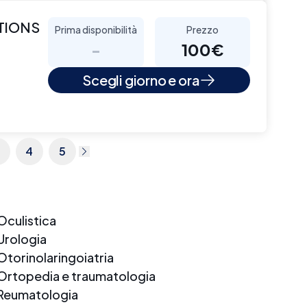
CTIONS
Prima disponibilità
Prezzo
-
100€
Scegli giorno e ora
4
5
Oculistica
Urologia
Otorinolaringoiatria
Ortopedia e traumatologia
Reumatologia