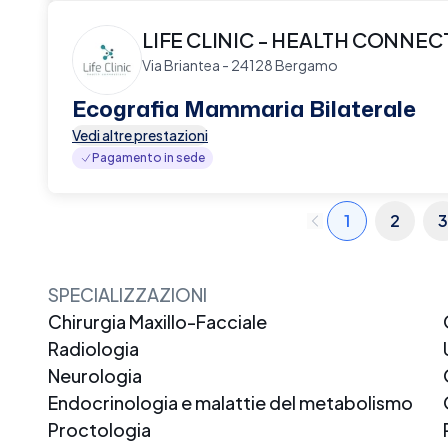
LIFE CLINIC - HEALTH CONNE
Via Briantea - 24128 Bergamo
Ecografia Mammaria Bilaterale
Vedi altre prestazioni
Pagamento in sede
1
2
3
SPECIALIZZAZIONI
Chirurgia Maxillo-Facciale
Radiologia
Neurologia
Endocrinologia e malattie del metabolismo
Proctologia