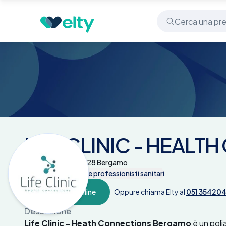
Centri medici
LIFE CLINIC - HEALTH CONNECTIO
LIFE CLINIC - HEAL
Via Briantea 5 - 24128 Bergamo
Tutte le prestazioni e professionisti sanitari
Prenota online
Oppure chiama Elty al
051 35420
Descrizione
Life Clinic - Heath Connections Bergamo
è un poli