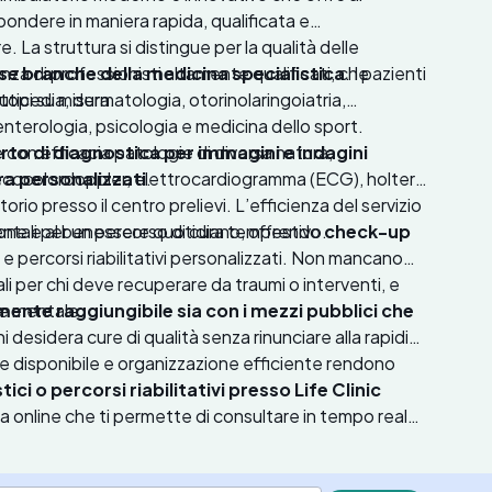
pondere in maniera rapida, qualificata e
 La struttura si distingue per la qualità delle
nza di professionisti altamente qualificati, che
e branche della medicina specialistica
. I pazienti
tici su misura.
rtopedia, dermatologia, otorinolaringoiatria,
enterologia, psicologia e medicina dello sport.
con efficacia patologie di diversa natura,
to di diagnostica per immagini e indagini
ie, ecocolordoppler, elettrocardiogramma (ECG), holter
ura personalizzati
.
torio presso il centro prelievi. L’efficienza del servizio
ntali per un percorso di cura tempestivo.
ione e al benessere quotidiano, offrendo
check-up
 e percorsi riabilitativi personalizzati. Non mancano
tali per chi deve recuperare da traumi o interventi, e
ente raggiungibile sia con i mezzi pubblici che
te mentale.
i desidera cure di qualità senza rinunciare alla rapidità
le disponibile e organizzazione efficiente rendono
ci o percorsi riabilitativi presso Life Clinic
ma online che ti permette di consultare in tempo reale
are la tua prenotazione in pochi click, senza costi