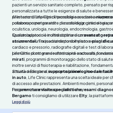
pazienti un servizio sanitario completo, pensato per ris
personalizzata a tutte le esigenze di salute e benessere.
prestazioni, l’impiego di tecnologie avanzate e la prese
All’interno di Life Clinic è possibile accedere a
numeros
collaborano per garantire percorsi diagnostici e terapeu
possono prenotare visite di cardiologia, ginecologia, o
oculistica, urologia, neurologia, endocrinologia, gastro
Questo approccio multidisciplinare consente di gestire 
Il poliambulatorio è inoltre dotato di un
avanzato repar
assicurando un inquadramento completo e
strumentali
. Tra i servizi disponibili vi sono ecograf
piani di c
cardiaco e pressorio, radiografie digitali e test di labora
permette di ottenere referti rapidi e accurati, fondame
Life Clinic pone grande attenzione anche alla prevenz
mirati
, programmi di monitoraggio dello stato di salute
inoltre servizi di fisioterapia e riabilitazione, fondamen
attività dedicate al
Situata a Bergamo, in una
supporto psicologico
posizione comoda e facilm
e alla salu
in auto
, Life Clinic rappresenta una scelta ideale per ch
di accesso alle prestazioni. Ambienti moderni, persona
l’esperienza sanitaria accogliente e serena.
Per
prenotare visite specialistiche, esami diagnosti
Bergamo
ti consigliamo di utilizzare
Elty
, la piattafor
disponibilità e costi, scegliere lo specialista e conferm
Leggi di più
aggiuntivi.