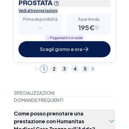
PROSTATA
Vedi altre prestazioni
Prima disponibilità
A partire da
-
195€
Pagamento in sede
Scegli giorno e ora
1
2
3
4
5
SPECIALIZZAZIONI
DOMANDE FREQUENTI
Come posso prenotare una
prestazione con Humanitas
Medical Care Trezzo sull’Adda?