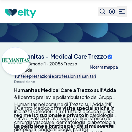
Centri medici
Humanitas - Medical Care
Trezzo
Humanitas - Medical Care Trezzo
Piazza Omodei 1 - 20056 Trezzo
Mostra mappa
Sull'adda
Tutte le prestazioni e professionisti sanitari
Descrizione
Humanitas Medical Care a Trezzo sull'Adda
è il centro prelievi e poliambulatorio del Gruppo
Humanitas nel comune di Trezzo sull'Adda (MI),
Il Centro Medico offre
visite specialistiche in
in piazza Omodei 1. La struttura occupa il piano
regime istituzionale e privato
in cardiologia,
terra di Palazzo Cavenago, edificio storico del
chirurgia vascolare, dermatologia, diabetologia,
primo Settecento: un contesto insolito per un
La posizione è pratica per chi si muove tra
dietologia, endocrinologia, fisiatria,