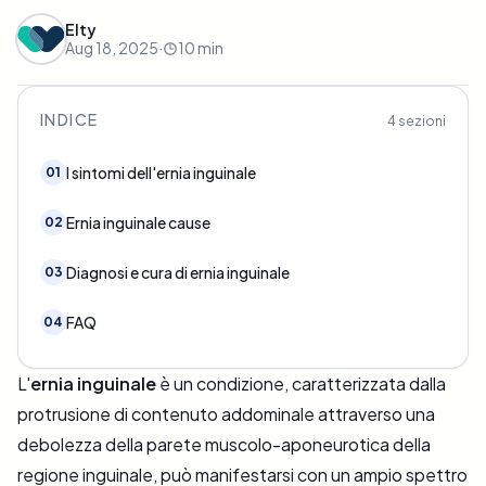
Elty
Aug 18, 2025
·
10
min
INDICE
4
sezioni
I sintomi dell'ernia inguinale
01
Ernia inguinale cause
02
Diagnosi e cura di ernia inguinale
03
FAQ
04
L'
ernia inguinale
è un condizione, caratterizzata dalla
protrusione di contenuto addominale attraverso una
debolezza della parete muscolo-aponeurotica della
regione inguinale, può manifestarsi con un ampio spettro