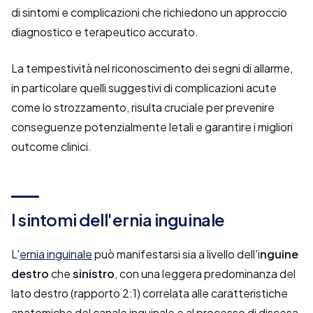
di sintomi e complicazioni che richiedono un approccio
diagnostico e terapeutico accurato.
La tempestività nel riconoscimento dei segni di allarme,
in particolare quelli suggestivi di complicazioni acute
come lo strozzamento, risulta cruciale per prevenire
conseguenze potenzialmente letali e garantire i migliori
outcome clinici.
I sintomi dell'ernia inguinale
L'
ernia inguinale
può manifestarsi sia a livello dell'i
nguine
destro
che
sinistro
, con una leggera predominanza del
lato destro (rapporto 2:1) correlata alle caratteristiche
anatomiche del canale inguinale e al processo di discesa