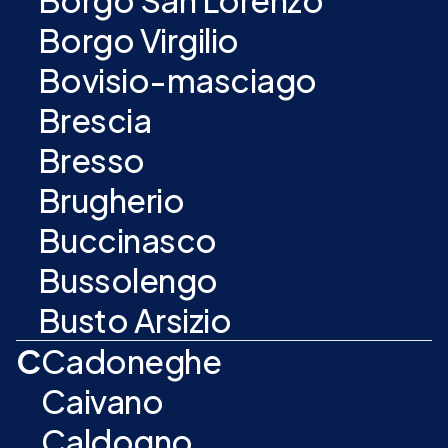
Borgo San Lorenzo
Borgo Virgilio
Bovisio-masciago
Brescia
Bresso
Brugherio
Buccinasco
Bussolengo
Busto Arsizio
C
Cadoneghe
Caivano
Caldogno