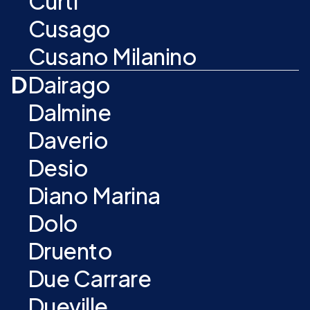
Curti
Cusago
Cusano Milanino
D
Dairago
Dalmine
Daverio
Desio
Diano Marina
Dolo
Druento
Due Carrare
Dueville