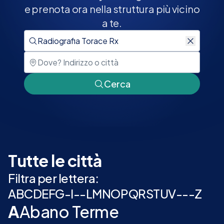
e prenota ora nella struttura più vicino
a te.
Cerca
Tutte le città
Filtra per lettera:
A
B
C
D
E
F
G
-
I
-
-
L
M
N
O
P
Q
R
S
T
U
V
-
-
-
Z
A
Abano Terme