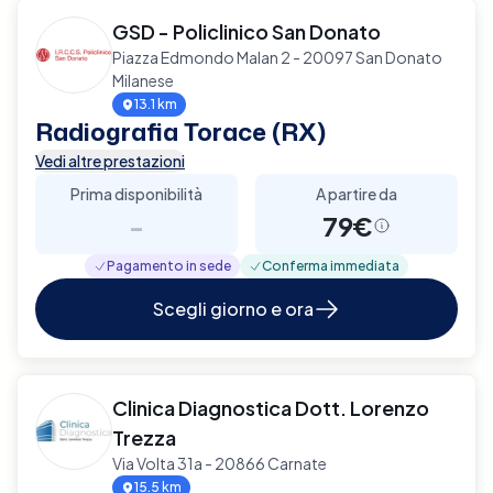
GSD - Policlinico San Donato
Piazza Edmondo Malan 2 - 20097 San Donato
Milanese
13.1 km
Radiografia Torace (RX)
Vedi altre prestazioni
Prima disponibilità
A partire da
-
79€
Pagamento in sede
Conferma immediata
Scegli giorno e ora
Clinica Diagnostica Dott. Lorenzo
Trezza
Via Volta 31a - 20866 Carnate
15.5 km