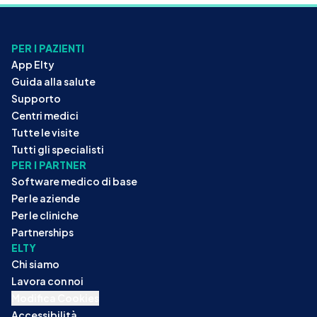
PER I PAZIENTI
App Elty
Guida alla salute
Supporto
Centri medici
Tutte le visite
Tutti gli specialisti
PER I PARTNER
Software medico di base
Per le aziende
Per le cliniche
Partnerships
ELTY
Chi siamo
Lavora con noi
Modifica Cookies
Accessibilità