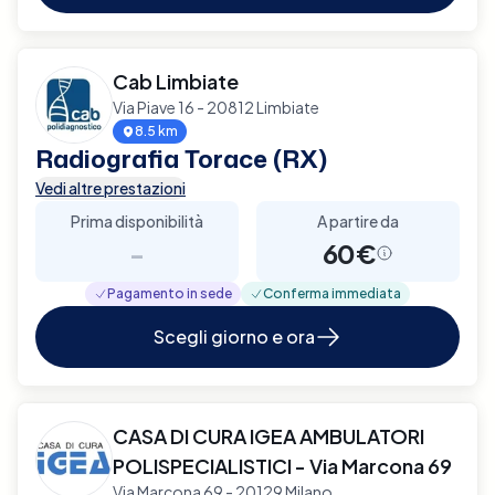
Cab Limbiate
Via Piave 16 - 20812 Limbiate
8.5 km
Radiografia Torace (RX)
Vedi altre prestazioni
Prima disponibilità
A partire da
-
60€
Pagamento in sede
Conferma immediata
Scegli giorno e ora
CASA DI CURA IGEA AMBULATORI
POLISPECIALISTICI - Via Marcona 69
Via Marcona 69 - 20129 Milano