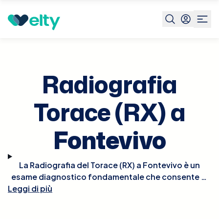
Prenota visita
Radiografia Torace Rx
Fontevivo
Radiografia
Torace (RX) a
Fontevivo
La Radiografia del Torace (RX) a Fontevivo è un
esame diagnostico fondamentale che consente di
Leggi di più
visualizzare i polmoni, il cuore, i grandi vasi e le ossa
del torace. Questo tipo di radiografia è cruciale per
la diagnosi di condizioni come polmoniti, tumori,