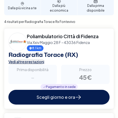
Dalla più
Dalla prima
Dalla più vicina a te
economica
disponibile
4 risultati per Radiografia Torace Rx Fontevivo
Poliambulatorio Città di Fidenza
Via Xxiv Maggio 28 F - 43036 Fidenza
8.1 km
Radiografia Torace (RX)
Vedi altre prestazioni
Prima disponibilità
Prezzo
-
45€
Pagamento in sede
Scegli giorno e ora