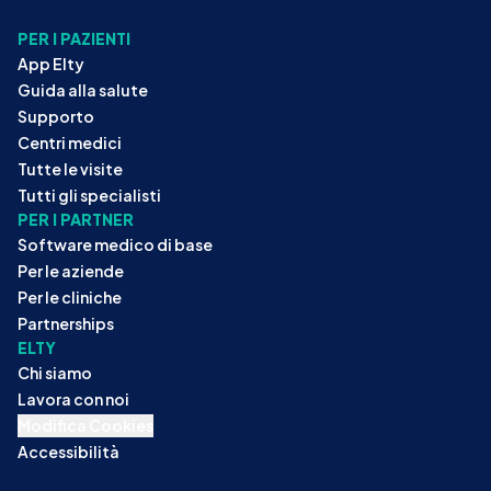
PER I PAZIENTI
App Elty
Guida alla salute
Supporto
Centri medici
Tutte le visite
Tutti gli specialisti
PER I PARTNER
Software medico di base
Per le aziende
Per le cliniche
Partnerships
ELTY
Chi siamo
Lavora con noi
Modifica Cookies
Accessibilità