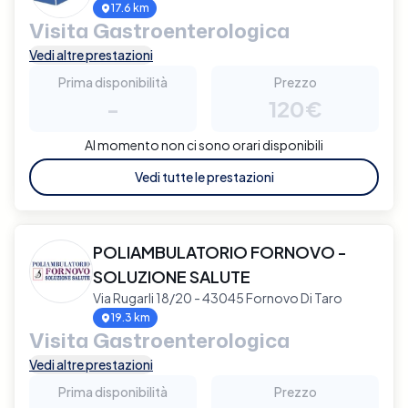
17.6 km
Visita Gastroenterologica
Vedi altre prestazioni
Prima disponibilità
Prezzo
-
120€
Al momento non ci sono orari disponibili
Vedi tutte le prestazioni
POLIAMBULATORIO FORNOVO -
SOLUZIONE SALUTE
Via Rugarli 18/20 - 43045 Fornovo Di Taro
19.3 km
Visita Gastroenterologica
Vedi altre prestazioni
Prima disponibilità
Prezzo