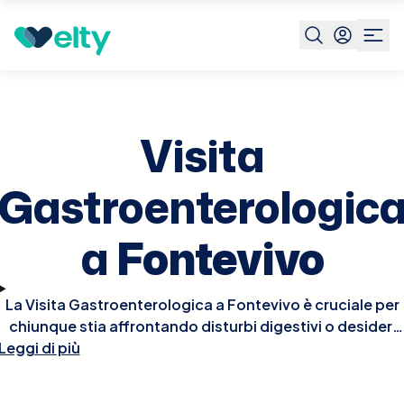
Prenota visita
Visita Gastroenterologica
Fontevivo
Visita
Gastroenterologic
a
Fontevivo
La Visita Gastroenterologica a Fontevivo è cruciale per
chiunque stia affrontando disturbi digestivi o desideri
Leggi di più
valutare la salute del proprio apparato
gastrointestinale. Durante la visita, il gastroenterologo
esaminerà i tuoi sintomi, raccoglierà la tua storia medica