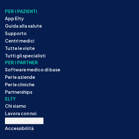
PER I PAZIENTI
App Elty
Guida alla salute
Supporto
Centri medici
Tutte le visite
Tutti gli specialisti
PER I PARTNER
Software medico di base
Per le aziende
Per le cliniche
Partnerships
ELTY
Chi siamo
Lavora con noi
Modifica Cookies
Accessibilità