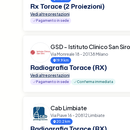
Rx Torace (2 Proiezioni)
Vedi altre prestazioni
Pagamento in sede
GSD - Istituto Clinico San Sir
Via Monreale 18 - 20138 Milano
19.9 km
Radiografia Torace (RX)
Vedi altre prestazioni
Pagamento in sede
Conferma immediata
Cab Limbiate
Via Piave 16 - 20812 Limbiate
20.2 km
Radiografia Torace (RX)