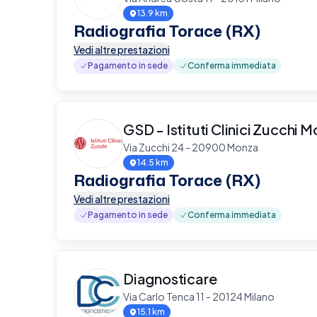
13.9 km
Radiografia Torace (RX)
Vedi altre prestazioni
Pagamento in sede
Conferma immediata
GSD - Istituti Clinici Zucchi 
Via Zucchi 24 - 20900 Monza
14.5 km
Radiografia Torace (RX)
Vedi altre prestazioni
Pagamento in sede
Conferma immediata
Diagnosticare
Via Carlo Tenca 11 - 20124 Milano
15.1 km