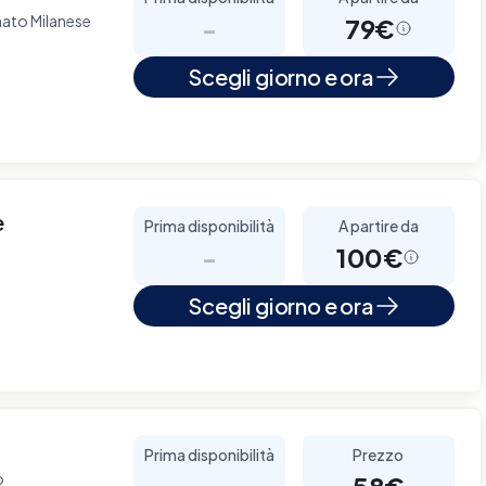
ato Milanese
-
79€
Scegli giorno e ora
e
Prima disponibilità
A partire da
-
100€
Scegli giorno e ora
Prima disponibilità
Prezzo
o
-
58€