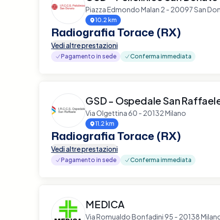
Piazza Edmondo Malan 2 - 20097 San Don
10.2 km
Radiografia Torace (RX)
Vedi altre prestazioni
Pagamento in sede
Conferma immediata
GSD - Ospedale San Raffael
Via Olgettina 60 - 20132 Milano
11.2 km
Radiografia Torace (RX)
Vedi altre prestazioni
Pagamento in sede
Conferma immediata
MEDICA
Via Romualdo Bonfadini 95 - 20138 Milan