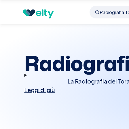
Prenota visita
Radiografia Torace Rx
Settala
Radiograf
La Radiografia del Tor
Leggi di più
visualizzare i polmoni
cruciale per la diagnos
toraciche. L'esame è 
rimozione di gioi
radiografica.Noi di E