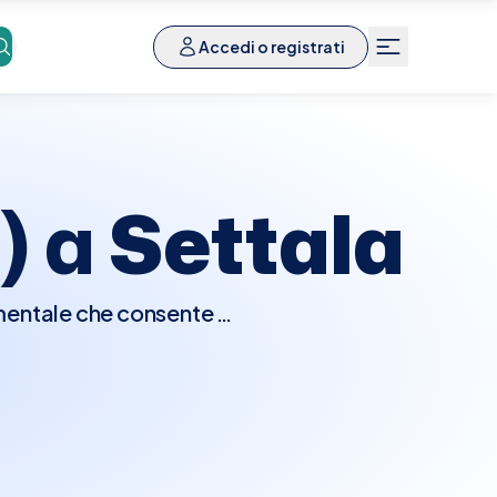
Accedi o registrati
) a
Settala
mentale che consente di
o tipo di radiografia è
lmonari e altre anomalie
 specifiche, se non la
ire con l'immagine
a del Torace a Settala