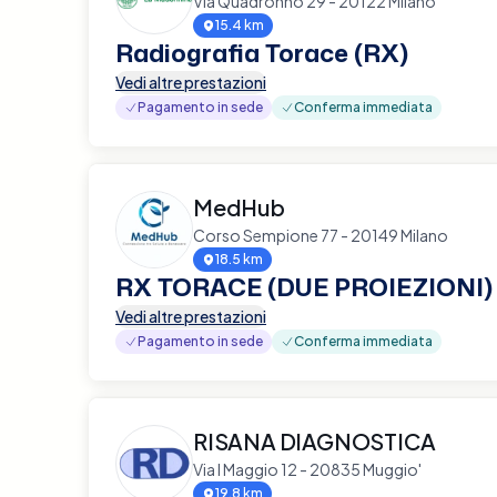
Via Quadronno 29 - 20122 Milano
15.4 km
Radiografia Torace (RX)
Vedi altre prestazioni
Pagamento in sede
Conferma immediata
MedHub
Corso Sempione 77 - 20149 Milano
18.5 km
RX TORACE (DUE PROIEZIONI)
Vedi altre prestazioni
Pagamento in sede
Conferma immediata
RISANA DIAGNOSTICA
Via I Maggio 12 - 20835 Muggio'
19.8 km