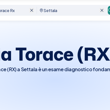
ia Torace (RX
ace (RX) a Settala è un esame diagnostico fonda
, il cuore, i grandi vasi e le ossa del torace. Quest
i di condizioni come polmoniti, tumori, edemi po
rapido e non invasivo, e non richiede preparazioni
elli e altri oggetti metallici che possono interfer
lty rendiamo la prenotazione della tua Radiografi