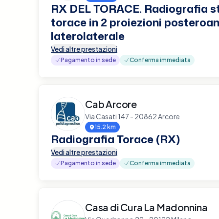
RX DEL TORACE. Radiografia s
torace in 2 proiezioni posteroan
laterolaterale
Vedi altre prestazioni
Pagamento in sede
Conferma immediata
Cab Arcore
Via Casati 147 - 20862 Arcore
15.2 km
Radiografia Torace (RX)
Vedi altre prestazioni
Pagamento in sede
Conferma immediata
Casa di Cura La Madonnina