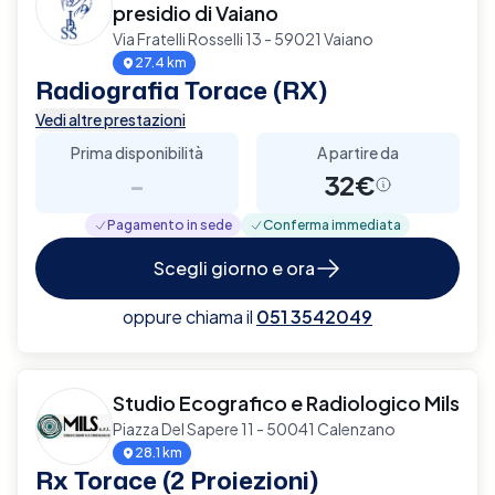
presidio di Vaiano
Via Fratelli Rosselli 13 - 59021 Vaiano
27.4 km
Radiografia Torace (RX)
Vedi altre prestazioni
Prima disponibilità
A partire da
-
32€
Pagamento in sede
Conferma immediata
Scegli giorno e ora
oppure chiama il
051 3542049
Studio Ecografico e Radiologico Mils
Piazza Del Sapere 11 - 50041 Calenzano
28.1 km
Rx Torace (2 Proiezioni)