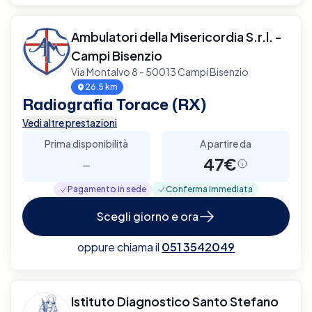
Ambulatori della Misericordia S.r.l. -
Campi Bisenzio
Via Montalvo 8 - 50013 Campi Bisenzio
26.5 km
Radiografia Torace (RX)
Vedi altre prestazioni
Prima disponibilità
A partire da
-
47€
Pagamento in sede
Conferma immediata
Scegli giorno e ora
oppure chiama il
051 3542049
Istituto Diagnostico Santo Stefano