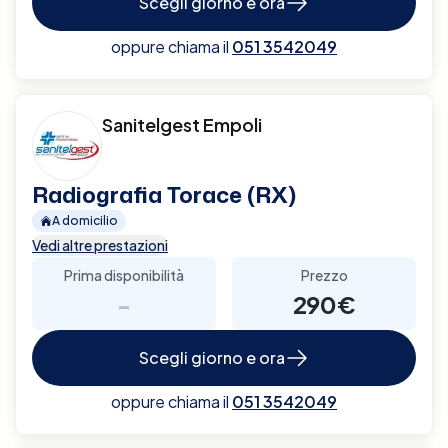
Scegli giorno e ora
oppure chiama il
051 3542049
Sanitelgest Empoli
Radiografia Torace (RX)
A domicilio
Vedi altre prestazioni
Prima disponibilità
Prezzo
-
290€
Scegli giorno e ora
oppure chiama il
051 3542049