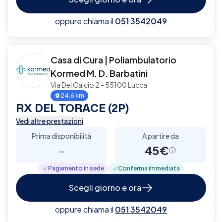
oppure chiama il
051 3542049
Casa di Cura | Poliambulatorio
Kormed M. D. Barbatini
Via Del Calcio 2 - 55100 Lucca
24.6 km
RX DEL TORACE (2P)
Vedi altre prestazioni
Prima disponibilità
A partire da
-
45€
Pagamento in sede
Conferma immediata
Scegli giorno e ora
oppure chiama il
051 3542049