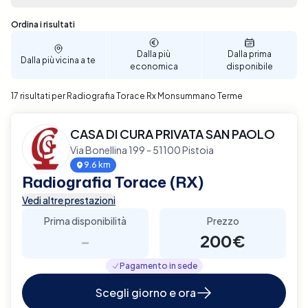
complicazioni, scegliendo la data e l'ora che meglio
si adattano alle tue esigenze. Prenota ora per
Sono stati trovati 17 risultati
Ordina i risultati
assicurarti un supporto di qualità nella cura della tua
salute a Monsummano Terme.
Dalla più
Dalla prima
Dalla più vicina a te
economica
disponibile
17 risultati per Radiografia Torace Rx Monsummano Terme
CASA DI CURA PRIVATA SAN PAOLO
Via Bonellina 199 - 51100 Pistoia
9.6 km
Radiografia Torace (RX)
Vedi altre prestazioni
Prima disponibilità
Prezzo
-
200€
Pagamento in sede
Scegli giorno e ora