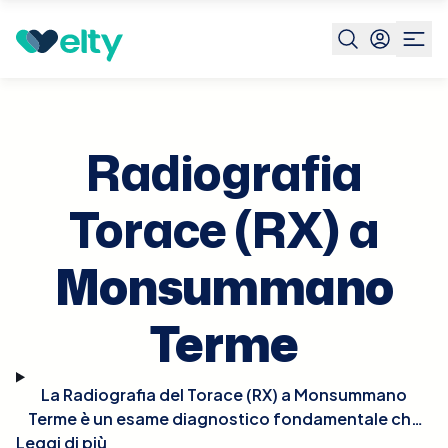
Prenota visita
Radiografia Torace Rx
Monsummano
Terme
Radiografia
Torace (RX) a
Monsummano
Terme
La Radiografia del Torace (RX) a Monsummano
Terme è un esame diagnostico fondamentale che
Leggi di più
consente di visualizzare i polmoni, il cuore, i grandi