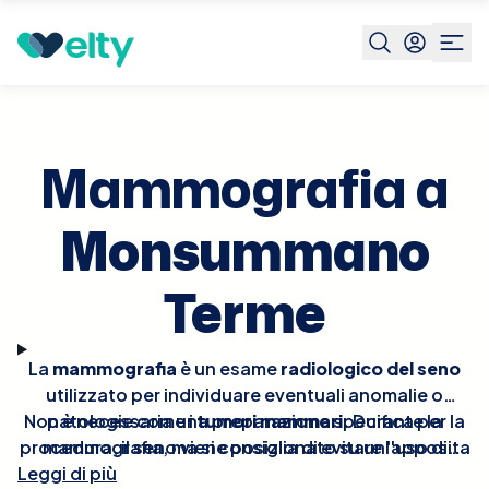
Prenota visita
Mammografia
Monsummano Terme
Mammografia a
Monsummano
Terme
La
mammografia
è un esame
radiologico del seno
utilizzato per individuare eventuali anomalie o
Non è necessaria una preparazione specifica per la
patologie come i
tumori mammari
. Durante la
procedura, il seno viene posizionato su un'apposita
mammografia, ma si consiglia di evitare l'uso di
Leggi di più
piastra e compresso delicatamente per ottenere
deodoranti
o
lozioni
il giorno dell'esame, poiché