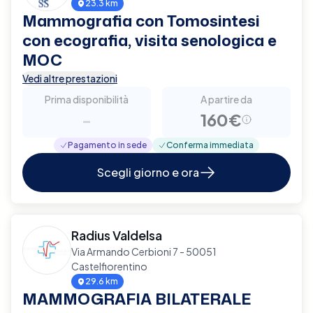
23.3 km
Mammografia con Tomosintesi
con ecografia, visita senologica e
MOC
Vedi altre prestazioni
Prima disponibilità
A partire da
-
160€
Pagamento in sede
Conferma immediata
Scegli giorno e ora
Radius Valdelsa
Via Armando Cerbioni 7 - 50051
Castelfiorentino
29.6 km
MAMMOGRAFIA BILATERALE