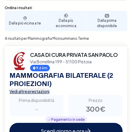
Sono stati trovati 4 risultati
Ordina i risultati
Dalla più
Dalla prima
Dalla più vicina a te
economica
disponibile
4 risultati per Mammografia Monsummano Terme
CASA DI CURA PRIVATA SAN PAOLO
Via Bonellina 199 - 51100 Pistoia
9.6 km
MAMMOGRAFIA BILATERALE (2
PROIEZIONI)
Vedi altre prestazioni
Prima disponibilità
Prezzo
-
300€
Pagamento in sede
Scegli giorno e ora