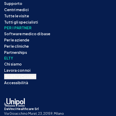
Supporto
Centri medici
Tutte le visite
Tutti gli specialisti
PER I PARTNER
Software medico di base
Per le aziende
Per le cliniche
Partnerships
ELTY
Chi siamo
Lavora con noi
Modifica Cookies
Accessibilità
DaVinci Healthcare Srl
Via Gioacchino Murat, 23, 20159, Milano