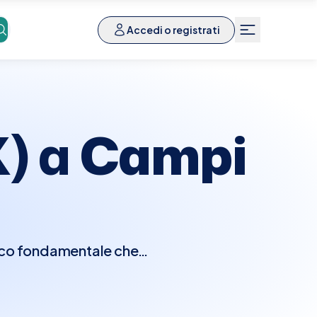
Accedi o registrati
X) a
Campi
tico fondamentale che
torace. Questo tipo di
mori, edemi polmonari e
chiede preparazioni