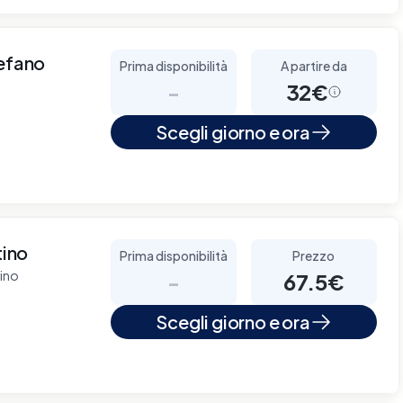
tefano
Prima disponibilità
A partire da
-
32€
Scegli giorno e ora
tino
Prima disponibilità
Prezzo
tino
-
67.5€
Scegli giorno e ora