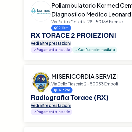
Poliambulatorio Kormed Cen
Diagnostico Medico Leonardo
Via Pietro Colletta 28 - 50136 Firenze
12.1 km
RX TORACE 2 PROIEZIONI
Vedi altre prestazioni
Pagamento in sede
Conferma immediata
MISERICORDIA SERVIZI
Via Delle Fiascaie 2 - 50053 Empoli
14.7 km
Radiografia Torace (RX)
Vedi altre prestazioni
Pagamento in sede