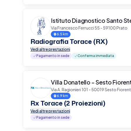
Istituto Diagnostico Santo S
Via Francesco Ferrucci 55 - 59100 Prato
6.5 km
Radiografia Torace (RX)
Vedi altre prestazioni
Pagamento in sede
Conferma immediata
Villa Donatello - Sesto Fioren
Via A. Ragionieri 101 - 50019 Sesto Fioren
6.9 km
Rx Torace (2 Proiezioni)
Vedi altre prestazioni
Pagamento in sede