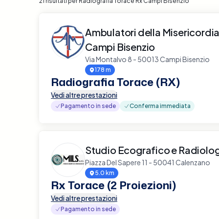
21 risultati per Radiografia Torace Rx Campi Bisenzio
Ambulatori della Misericordia S
Campi Bisenzio
Via Montalvo 8 - 50013 Campi Bisenzio
178 m
Radiografia Torace (RX)
Vedi altre prestazioni
Pagamento in sede
Conferma immediata
Studio Ecografico e Radiolog
Piazza Del Sapere 11 - 50041 Calenzano
5.0 km
Rx Torace (2 Proiezioni)
Vedi altre prestazioni
Pagamento in sede