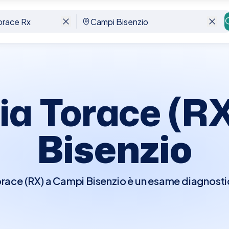
senzio
ia Torace (R
Bisenzio
orace (RX) a Campi Bisenzio è un esame diagnos
are i polmoni, il cuore, i grandi vasi e le ossa del 
 per la diagnosi di condizioni come polmoniti, tu
aciche. L'esame è rapido e non invasivo, e non ri