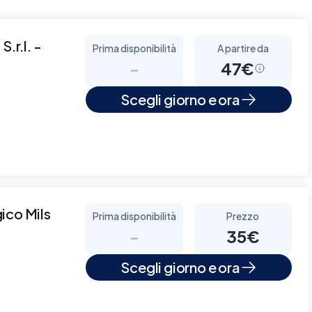
.r.l. -
Prima disponibilità
A partire da
-
47€
Scegli giorno e ora
ico Mils
Prima disponibilità
Prezzo
-
35€
Scegli giorno e ora