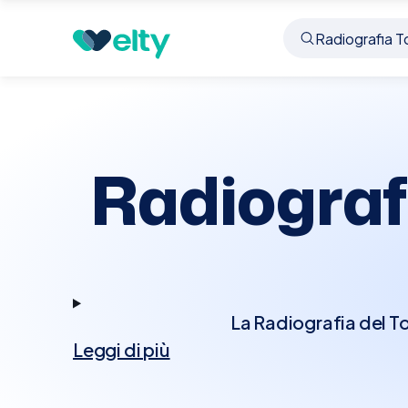
Prenota visita
Radiografia Torace Rx
Campi Bi
Radiograf
La Radiografia del T
Leggi di più
consente di visualizz
radiografia è cruciale
altre anomalie tor