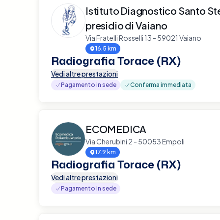
Istituto Diagnostico Santo S
presidio di Vaiano
Via Fratelli Rosselli 13 - 59021 Vaiano
16.5 km
Radiografia Torace (RX)
Vedi altre prestazioni
Pagamento in sede
Conferma immediata
ECOMEDICA
Via Cherubini 2 - 50053 Empoli
17.9 km
Radiografia Torace (RX)
Vedi altre prestazioni
Pagamento in sede