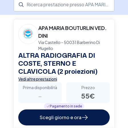
Ricerca prestazione presso il centro medico
angiologia, fisioterapia e radiologia, operativo
dal lunedì al sabato. Fornisce trasporti sanitari
d'emergenza in collaborazione con il 118,
trasporti ordinari per ricoveri e dialisi, e trasporti
APA MARIA BOUTURLIN VED.
sociali verso centri convenzionati.
DINI
L'associazione, sostenuta da volontari e
Via Castello - 50031 Barberino Di
personale qualificato, è un punto di riferimento
Mugello
per la comunità locale, offrendo anche servizi di
ALTRA RADIOGRAFIA DI
medicina generale tramite ambulatori a
COSTE, STERNO E
Barberino di Mugello.
CLAVICOLA (2 proiezioni)
Vedi altre prestazioni
Prima disponibilità
Prezzo
-
55€
Pagamento in sede
Scegli giorno e ora