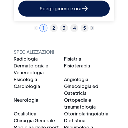
Scegli giorno e ora
1
2
3
4
5
SPECIALIZZAZIONI
Radiologia
Fisiatria
Dermatologia e
Fisioterapia
Venereologia
Psicologia
Angiologia
Cardiologia
Ginecologia ed
Ostetricia
Neurologia
Ortopedia e
traumatologia
Oculistica
Otorinolaringoiatria
Chirurgia Generale
Dietistica
Medicina dello sport
Pneumologia