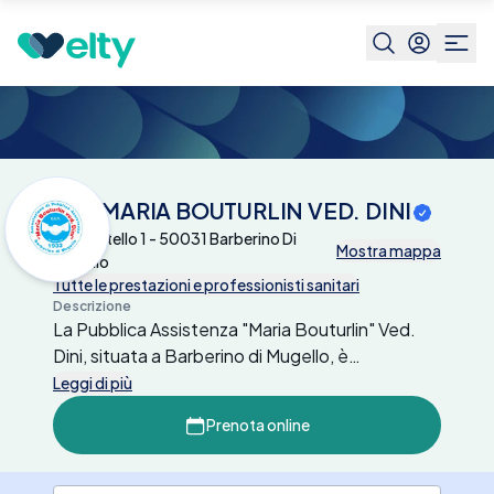
Centri medici
APA MARIA BOUTURLIN VED.
DINI
APA MARIA BOUTURLIN VED. DINI
Via Castello 1 - 50031 Barberino Di
Mostra mappa
Mugello
Tutte le prestazioni e professionisti sanitari
Descrizione
La Pubblica Assistenza "Maria Bouturlin" Ved.
Dini, situata a Barberino di Mugello, è
un'organizzazione di volontariato che offre
Leggi di più
servizi sanitari e sociali accreditati e
Prenota online
convenzionati con il Servizio Sanitario
Nazionale. Gestisce un poliambulatorio
specialistico con prestazioni in cardiologia,