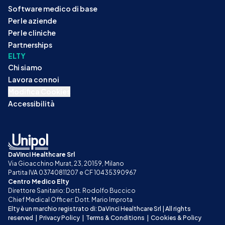
Software medico di base
Per le aziende
Per le cliniche
Partnerships
ELTY
Chi siamo
Lavora con noi
Modifica Cookies
Accessibilità
DaVinci Healthcare Srl
Via Gioacchino Murat, 23, 20159, Milano
Partita IVA 03740811207 e CF 10435390967
Centro Medico Elty
Direttore Sanitario: Dott. Rodolfo Buccico
Chief Medical Officer: Dott. Mario Improta
Elty è un marchio registrato di: DaVinci Healthcare Srl | All rights 
reserved
|
Privacy Policy
|
Terms & Conditions
|
Cookies & Policy