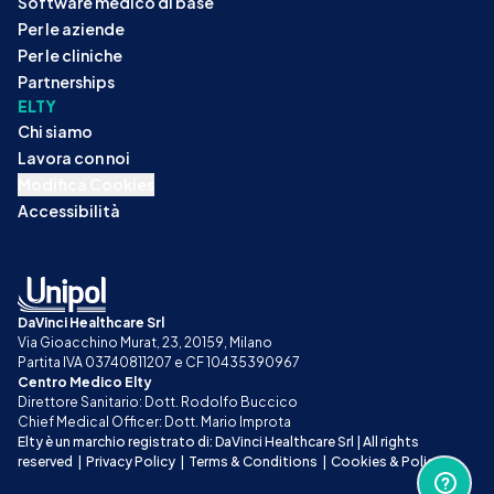
Software medico di base
Per le aziende
Per le cliniche
Partnerships
ELTY
Chi siamo
Lavora con noi
Modifica Cookies
Accessibilità
DaVinci Healthcare Srl
Via Gioacchino Murat, 23, 20159, Milano
Partita IVA 03740811207 e CF 10435390967
Centro Medico Elty
Direttore Sanitario: Dott. Rodolfo Buccico
Chief Medical Officer: Dott. Mario Improta
Elty è un marchio registrato di: DaVinci Healthcare Srl | All rights 
reserved
|
Privacy Policy
|
Terms & Conditions
|
Cookies & Policy