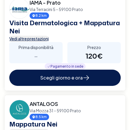
IAMA - Prato
Via Terracini 5 - 59100 Prato
8.2 km
Visita Dermatologica + Mappatura
Nei
Vedi altre prestazioni
Prima disponibilità
Prezzo
-
120€
Pagamento in sede
Scegli giorno e ora
ANTALGOS
Via Mozza 31 - 59100 Prato
8.5 km
Mappatura Nei