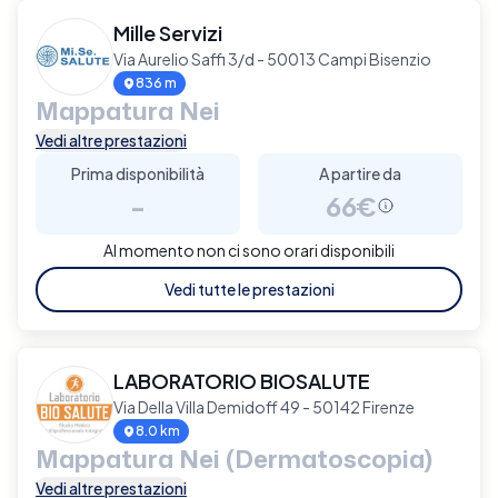
Mille Servizi
Via Aurelio Saffi 3/d - 50013 Campi Bisenzio
836 m
Mappatura Nei
Vedi altre prestazioni
Prima disponibilità
A partire da
-
66€
Al momento non ci sono orari disponibili
Vedi tutte le prestazioni
LABORATORIO BIOSALUTE
Via Della Villa Demidoff 49 - 50142 Firenze
8.0 km
Mappatura Nei (Dermatoscopia)
Vedi altre prestazioni