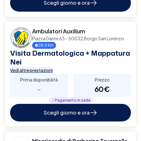
Scegli giorno e ora
Ambulatori Auxilium
Piazza Dante 63 - 50032 Borgo San Lorenzo
25.0 km
Visita Dermatologica + Mappatura
Nei
Vedi altre prestazioni
Prima disponibilità
Prezzo
-
60€
Pagamento in sede
Scegli giorno e ora
Misericordia di Barberino Tavarnelle