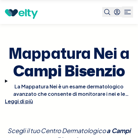
Prenota visita
Mappatura Nei
Campi Bisenzio
Mappatura Nei a
Campi Bisenzio
La Mappatura Nei è un esame dermatologico
avanzato che consente di monitorare i nei e le
Leggi di più
lesioni pigmentate sulla pelle, utilizzando sistemi di
imaging ad alta risoluzione. Questo esame è
essenziale per la prevenzione del melanoma,
permettendo la rilevazione precoce di cambiamenti
Scegli il tuo Centro Dermatologico
a
Campi
morfologici o di colore nei nei esistenti e