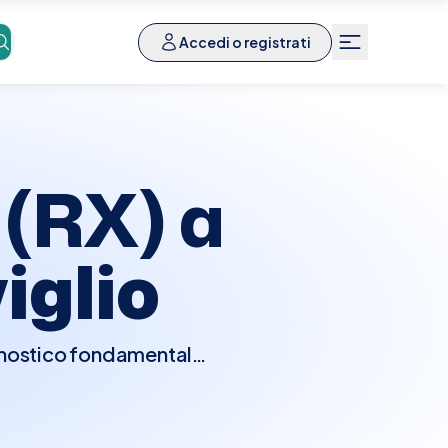
Accedi o registrati
 (RX) a
iglio
agnostico fondamentale
l torace. Questo tipo di
mori, edemi polmonari e
chiede preparazioni