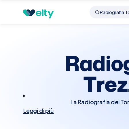
Prenota visita
Radiografia Torace Rx
Trezzano 
Radiog
Trez
La Radiografia del To
Leggi di più
che consente di visuali
radiografia è cruciale
altre anomalie tor