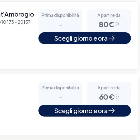
nt'Ambrogio
Prima disponibilità
A partire da
8/10 173 - 20157
-
80€
Scegli giorno e ora
Prima disponibilità
A partire da
-
60€
Scegli giorno e ora