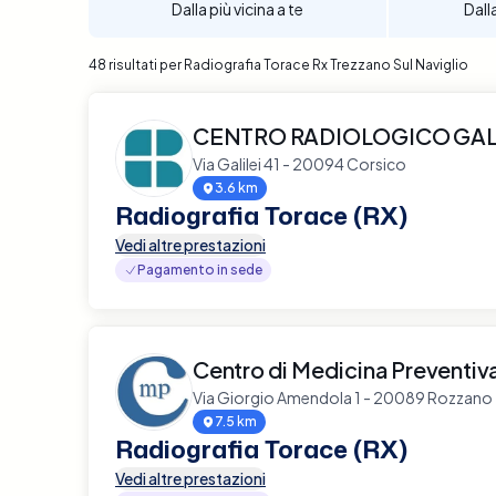
Dalla più vicina a te
Dall
48 risultati per Radiografia Torace Rx Trezzano Sul Naviglio
CENTRO RADIOLOGICO GAL
Via Galilei 41 - 20094 Corsico
3.6 km
Radiografia Torace (RX)
Vedi altre prestazioni
Pagamento in sede
Centro di Medicina Preventiv
Via Giorgio Amendola 1 - 20089 Rozzano
7.5 km
Radiografia Torace (RX)
Vedi altre prestazioni