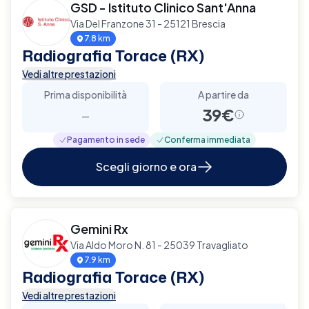
GSD - Istituto Clinico Sant'Anna
Via Del Franzone 31 - 25121 Brescia
7.8 km
Radiografia Torace (RX)
Vedi altre prestazioni
Prima disponibilità
A partire da
-
39€
Pagamento in sede
Conferma immediata
Scegli giorno e ora
Gemini Rx
Via Aldo Moro N. 81 - 25039 Travagliato
7.9 km
Radiografia Torace (RX)
Vedi altre prestazioni