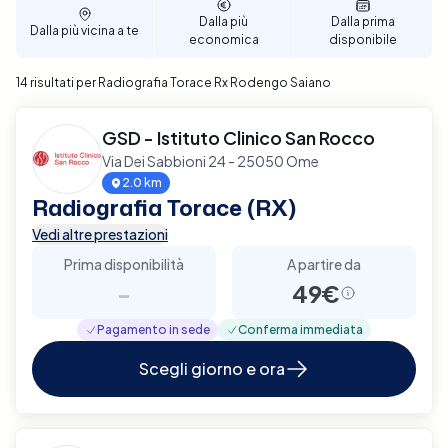
salute a Rodengo Saiano.
Dalla più
Dalla prima
Dalla più vicina a te
economica
disponibile
14 risultati per Radiografia Torace Rx Rodengo Saiano
GSD - Istituto Clinico San Rocco
Via Dei Sabbioni 24 - 25050 Ome
2.0 km
Radiografia Torace (RX)
Vedi altre prestazioni
Prima disponibilità
A partire da
-
49€
Pagamento in sede
Conferma immediata
Scegli giorno e ora