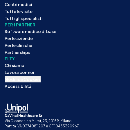
Centri medici
Tutte le visite
Tutti gli specialisti
PER I PARTNER
Software medico di base
Per le aziende
Per le cliniche
Partnerships
ELTY
Chi siamo
Lavora con noi
Modifica Cookies
Accessibilità
DaVinci Healthcare Srl
Via Gioacchino Murat, 23, 20159, Milano
Partita IVA 03740811207 e CF 10435390967