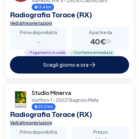
Via Paolo Vi N. 8 - 25030 Castrezzato
13.4 km
Radiografia Torace (RX)
Vedi altre prestazioni
Prima disponibilità
A partire da
-
40€
Pagamento in sede
Conferma immediata
Scegli giorno e ora
Studio Minerva
Via Moro 1 - 25021 Bagnolo Mella
20.0 km
Radiografia Torace (RX)
Vedi altre prestazioni
Prima disponibilità
Prezzo