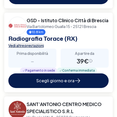
GSD - Istituto Clinico Città di Brescia
Via Bartolomeo Gualla 15 - 25121 Brescia
10.8 km
Radiografia Torace (RX)
Vedi altre prestazioni
Prima disponibilità
A partire da
-
39€
Pagamento in sede
Conferma immediata
Scegli giorno e ora
SANT’ANTONIO CENTRO MEDICO
SPECIALISTICO S.R.L