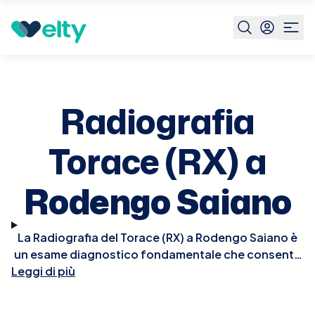
Prenota visita
Radiografia Torace Rx
Rodengo
Saiano
Radiografia
Torace (RX) a
Rodengo Saiano
La Radiografia del Torace (RX) a Rodengo Saiano è
un esame diagnostico fondamentale che consente
Leggi di più
di visualizzare i polmoni, il cuore, i grandi vasi e le
ossa del torace. Questo tipo di radiografia è
cruciale per la diagnosi di condizioni come