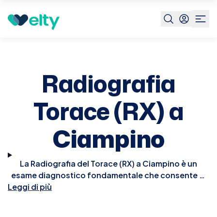
Prenota visita
Radiografia Torace Rx
Ciampino
Radiografia
Torace (RX) a
Ciampino
La Radiografia del Torace (RX) a Ciampino è un
esame diagnostico fondamentale che consente di
Leggi di più
visualizzare i polmoni, il cuore, i grandi vasi e le ossa
del torace. Questo tipo di radiografia è cruciale per
la diagnosi di condizioni come polmoniti, tumori,