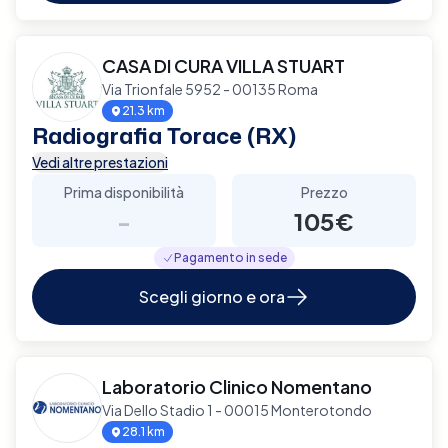
CASA DI CURA VILLA STUART
Via Trionfale 5952 - 00135 Roma
21.3 km
Radiografia Torace (RX)
Vedi altre prestazioni
Prima disponibilità
Prezzo
-
105€
Pagamento in sede
Scegli giorno e ora
Laboratorio Clinico Nomentano
Via Dello Stadio 1 - 00015 Monterotondo
28.1 km