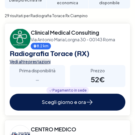
Dalla più vicina a te
economica
disponibile
29 risultati per Radiografia Torace Rx Ciampino
Clinical Medical Consulting
Via Antonio Maria Lorgna 30 - 00143 Roma
8.2 km
Radiografia Torace (RX)
Vedi altre prestazioni
Prima disponibilità
Prezzo
-
52€
Pagamento in sede
Scegli giorno e ora
CENTRO MEDICO