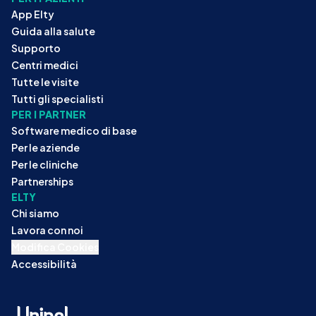
App Elty
Guida alla salute
Supporto
Centri medici
Tutte le visite
Tutti gli specialisti
PER I PARTNER
Software medico di base
Per le aziende
Per le cliniche
Partnerships
ELTY
Chi siamo
Lavora con noi
Modifica Cookies
Accessibilità