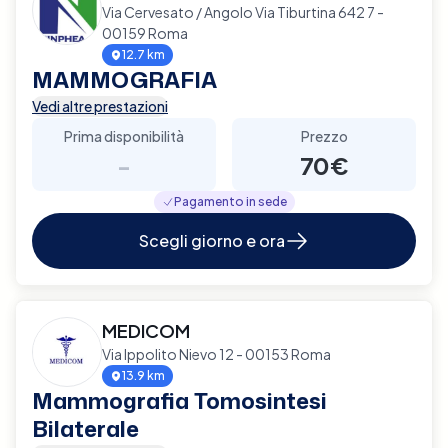
Via Cervesato / Angolo Via Tiburtina 642 7 -
00159 Roma
12.7 km
MAMMOGRAFIA
Vedi altre prestazioni
Prima disponibilità
Prezzo
-
70€
Pagamento in sede
Scegli giorno e ora
MEDICOM
Via Ippolito Nievo 12 - 00153 Roma
13.9 km
Mammografia Tomosintesi
Bilaterale