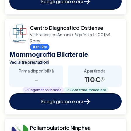
Scegli giorno e ora
Centro Diagnostico Ostiense
Via Francesco Antonio Pigafetta 1 - 00154
Roma
12.1 km
Mammografia Bilaterale
Vedi altre prestazioni
Prima disponibilità
A partire da
-
110€
Pagamento in sede
Conferma immediata
Scegli giorno e ora
Poliambulatorio Ninphea