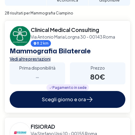
economica
disponibile
28 risultati per Mammografia Ciampino
Clinical Medical Consulting
Via Antonio Maria Lorgna 30 - 00143 Roma
8.2 km
Mammografia Bilaterale
Vedi altre prestazioni
Prima disponibilità
Prezzo
-
80€
Pagamento in sede
Scegli giorno e ora
FISIORAD
Via Stefano Ussi 10 - 00155 Roma