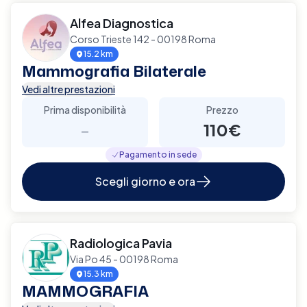
Alfea Diagnostica
Corso Trieste 142 - 00198 Roma
15.2 km
Mammografia Bilaterale
Vedi altre prestazioni
Prima disponibilità
Prezzo
-
110€
Pagamento in sede
Scegli giorno e ora
Radiologica Pavia
Via Po 45 - 00198 Roma
15.3 km
MAMMOGRAFIA