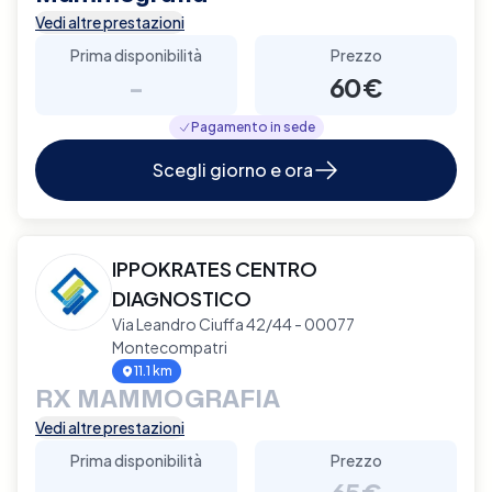
Vedi altre prestazioni
Prima disponibilità
Prezzo
-
60€
Pagamento in sede
Scegli giorno e ora
IPPOKRATES CENTRO
DIAGNOSTICO
Via Leandro Ciuffa 42/44 - 00077
Montecompatri
11.1 km
RX MAMMOGRAFIA
Vedi altre prestazioni
Prima disponibilità
Prezzo
-
65€