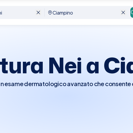
ura Nei a
Ci
n esame dermatologico avanzato che consente di 
 pelle, utilizzando sistemi di imaging ad alta ri
a prevenzione del melanoma, permettendo la rilev
gici o di colore nei nei esistenti e l'identificazi
ura è raccomandata per chi ha un elevato numero
.A Ciampino, Elty rende semplice la prenotazio