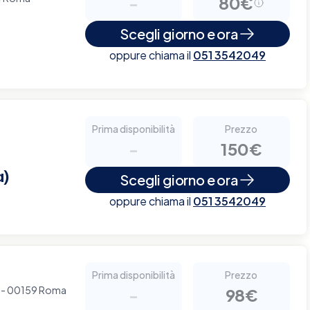
-
80€
Scegli giorno e ora
oppure chiama il
051 3542049
Prima disponibilità
Prezzo
-
150€
a)
Scegli giorno e ora
oppure chiama il
051 3542049
Prima disponibilità
Prezzo
 7 - 00159 Roma
-
98€