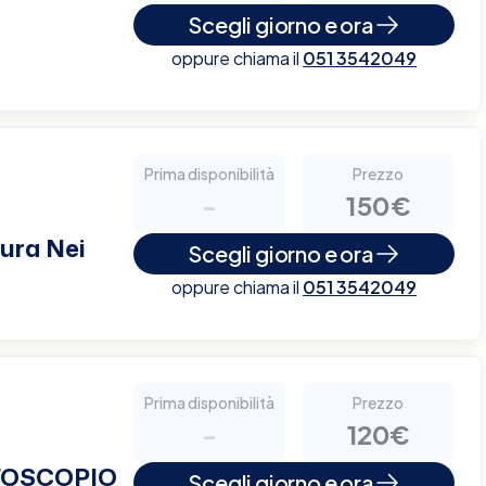
Scegli giorno e ora
oppure chiama il
051 3542049
Prima disponibilità
Prezzo
-
150€
ura Nei
Scegli giorno e ora
oppure chiama il
051 3542049
Prima disponibilità
Prezzo
-
120€
TOSCOPIO
Scegli giorno e ora