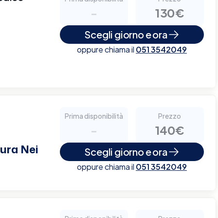
-
130€
Scegli giorno e ora
oppure chiama il
051 3542049
Prima disponibilità
Prezzo
-
140€
ura Nei
Scegli giorno e ora
oppure chiama il
051 3542049