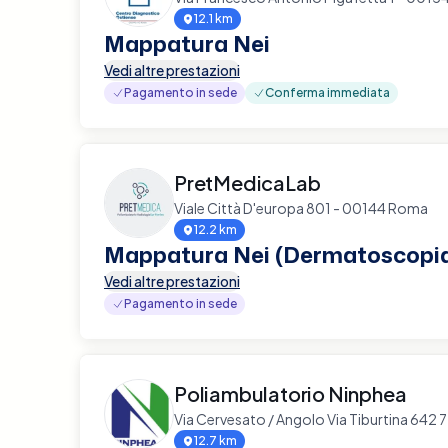
12.1 km
Mappatura Nei
Vedi altre prestazioni
Pagamento in sede
Conferma immediata
PretMedicaLab
Viale Città D'europa 801 - 00144 Roma
12.2 km
Mappatura Nei (Dermatoscopi
Vedi altre prestazioni
Pagamento in sede
Poliambulatorio Ninphea
Via Cervesato / Angolo Via Tiburtina 642
12.7 km