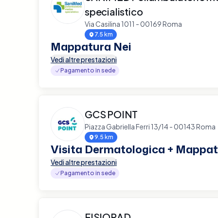
specialistico
Via Casilina 1011 - 00169 Roma
7.5 km
Mappatura Nei
Vedi altre prestazioni
Pagamento in sede
GCS POINT
Piazza Gabriella Ferri 13/14 - 00143 Roma
9.5 km
Visita Dermatologica + Mappat
Vedi altre prestazioni
Pagamento in sede
FISIORAD