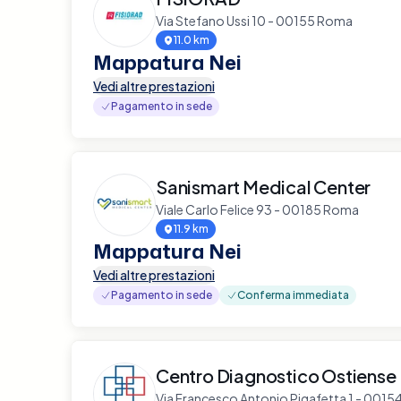
Via Stefano Ussi 10 - 00155 Roma
11.0 km
Mappatura Nei
Vedi altre prestazioni
Pagamento in sede
Sanismart Medical Center
Viale Carlo Felice 93 - 00185 Roma
11.9 km
Mappatura Nei
Vedi altre prestazioni
Pagamento in sede
Conferma immediata
Centro Diagnostico Ostiense
Via Francesco Antonio Pigafetta 1 - 001