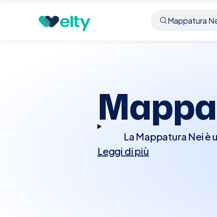
Prenota visita
Mappatura Nei
Ciampino
Mappat
La Mappatura Nei è u
Leggi di più
lesioni pigmentate sulla
essenziale per l
cambiamenti morfolo
sospette. La mappat
familiare di melanoma