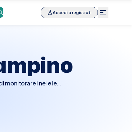
Accedi o registrati
ampino
monitorare i nei e le
soluzione. Questo esame è
azione precoce di
one di nuove lesioni
 di nei o una storia
ne della Mappatura Nei