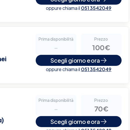
oppure chiama il
051 3542049
Prima disponibilità
Prezzo
-
100€
ei
Scegli giorno e ora
oppure chiama il
051 3542049
Prima disponibilità
Prezzo
-
70€
a)
Scegli giorno e ora