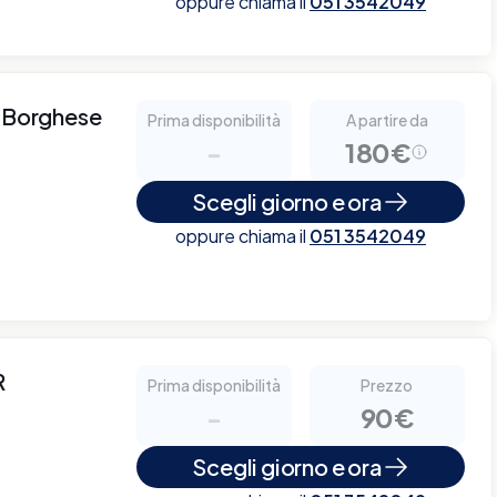
oppure chiama il
051 3542049
a Borghese
Prima disponibilità
A partire da
-
180€
Scegli giorno e ora
oppure chiama il
051 3542049
R
Prima disponibilità
Prezzo
-
90€
Scegli giorno e ora