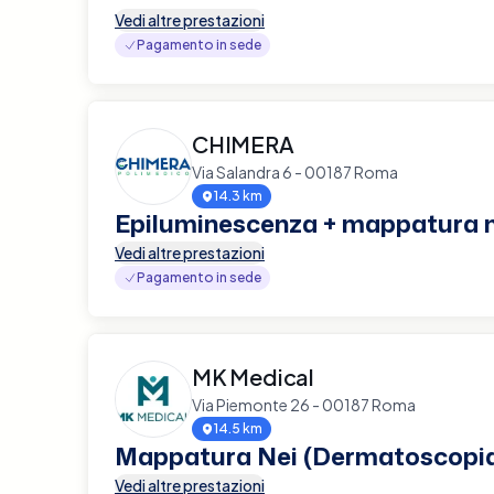
Vedi altre prestazioni
Pagamento in sede
CHIMERA
Via Salandra 6 - 00187 Roma
14.3 km
Epiluminescenza + mappatura n
Vedi altre prestazioni
Pagamento in sede
MK Medical
Via Piemonte 26 - 00187 Roma
14.5 km
Mappatura Nei (Dermatoscopi
Vedi altre prestazioni