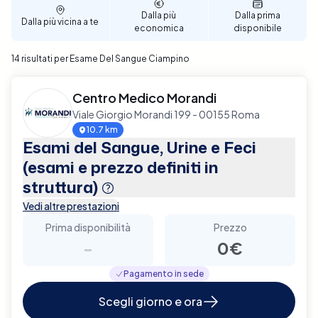
con professionalità e convenienza.
Dalla più
Dalla prima
Dalla più vicina a te
economica
disponibile
14 risultati per Esame Del Sangue Ciampino
Centro Medico Morandi
Viale Giorgio Morandi 199 - 00155 Roma
10.7 km
Esami del Sangue, Urine e Feci
(esami e prezzo definiti in
struttura)
Vedi altre prestazioni
Prima disponibilità
Prezzo
-
0€
Pagamento in sede
Scegli giorno e ora