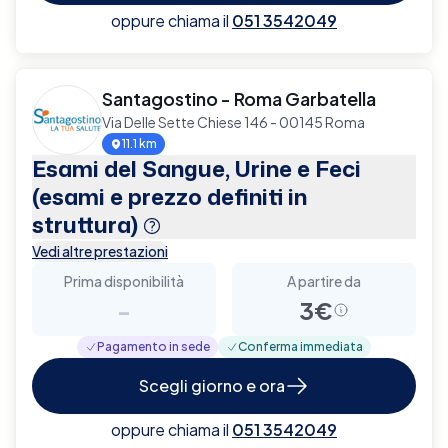
oppure chiama il
051 3542049
Santagostino - Roma Garbatella
Via Delle Sette Chiese 146 - 00145 Roma
11.1 km
Esami del Sangue, Urine e Feci
(esami e prezzo definiti in
struttura)
Vedi altre prestazioni
Prima disponibilità
A partire da
-
3€
Pagamento in sede
Conferma immediata
Scegli giorno e ora
oppure chiama il
051 3542049