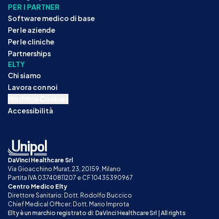
PER I PARTNER
Software medico di base
Per le aziende
Per le cliniche
Partnerships
ELTY
Chi siamo
Lavora con noi
Modifica Cookies
Accessibilità
DaVinci Healthcare Srl
Via Gioacchino Murat, 23, 20159, Milano
Partita IVA 03740811207 e CF 10435390967
Centro Medico Elty
Direttore Sanitario: Dott. Rodolfo Buccico
Chief Medical Officer: Dott. Mario Improta
Elty è un marchio registrato di: DaVinci Healthcare Srl | All rights 