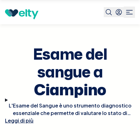
Prenota visita
Esame Del Sangue
Ciampino
Esame del
sangue a
Ciampino
L'Esame del Sangue è uno strumento diagnostico
essenziale che permette di valutare lo stato di
Leggi di più
salute generale, diagnosticare malattie, monitorare
l'efficacia dei trattamenti medici e controllare le
condizioni croniche. Questo test può includere la