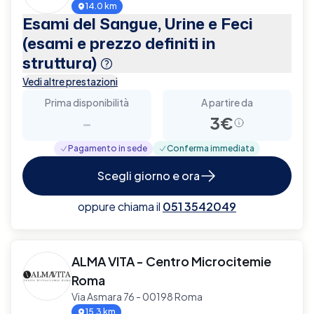
14.0 km
Esami del Sangue, Urine e Feci
(esami e prezzo definiti in
struttura)
Vedi altre prestazioni
Prima disponibilità
A partire da
-
3€
Pagamento in sede
Conferma immediata
Scegli giorno e ora
oppure chiama il
051 3542049
ALMA VITA - Centro Microcitemie
Roma
Via Asmara 76 - 00198 Roma
15.3 km