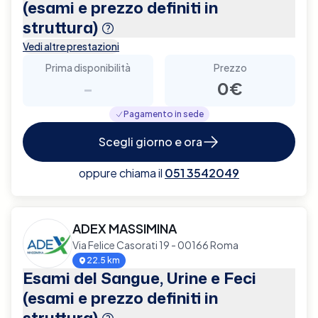
(esami e prezzo definiti in
struttura)
Vedi altre prestazioni
Prima disponibilità
Prezzo
-
0€
Pagamento in sede
Scegli giorno e ora
oppure chiama il
051 3542049
ADEX MASSIMINA
Via Felice Casorati 19 - 00166 Roma
22.5 km
Esami del Sangue, Urine e Feci
(esami e prezzo definiti in
struttura)