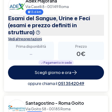
Adex Majorana
Via Caselli 8 - 00149 Roma
13.6 km
Esami del Sangue, Urine e Feci
(esami e prezzo definiti in
struttura)
Vedi altre prestazioni
Prima disponibilità
Prezzo
-
0€
Pagamento in sede
Scegli giorno e ora
oppure chiama il
051 3542049
Santagostino - Roma Goito
Via Goito 58 - 00185 Roma