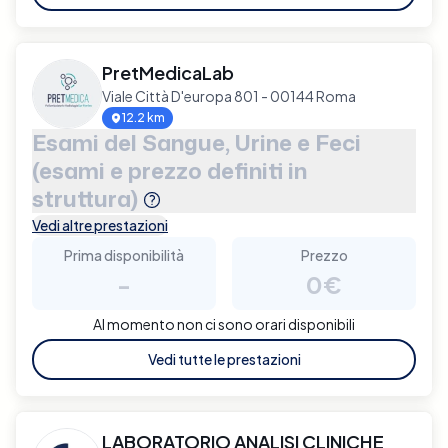
PretMedicaLab
Viale Città D'europa 801 - 00144 Roma
12.2 km
Esami del Sangue, Urine e Feci
(esami e prezzo definiti in
struttura)
Vedi altre prestazioni
Prima disponibilità
Prezzo
-
0€
Al momento non ci sono orari disponibili
Vedi tutte le prestazioni
LABORATORIO ANALISI CLINICHE