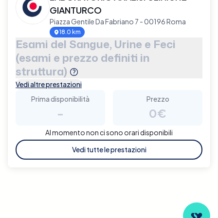
GIANTURCO
Piazza Gentile Da Fabriano 7 - 00196 Roma
18.0 km
Esami del Sangue, Urine e Feci
(esami e prezzo definiti in
struttura)
Vedi altre prestazioni
Prima disponibilità
Prezzo
-
0€
Al momento non ci sono orari disponibili
Vedi tutte le prestazioni