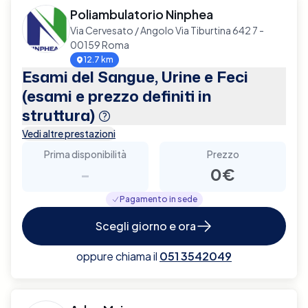
Poliambulatorio Ninphea
Via Cervesato / Angolo Via Tiburtina 642 7 -
00159 Roma
12.7 km
Esami del Sangue, Urine e Feci
(esami e prezzo definiti in
struttura)
Vedi altre prestazioni
Prima disponibilità
Prezzo
-
0€
Pagamento in sede
Scegli giorno e ora
oppure chiama il
051 3542049