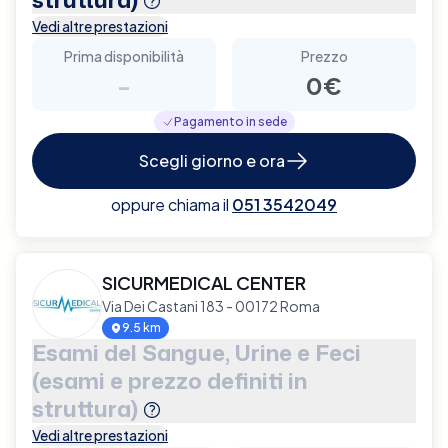
Vedi altre prestazioni
Prima disponibilità
Prezzo
-
0€
Pagamento in sede
Scegli giorno e ora
oppure chiama il
051 3542049
SICURMEDICAL CENTER
Via Dei Castani 183 - 00172 Roma
9.5 km
Esami del Sangue, Urine e Feci
(esami e prezzo definiti in
struttura)
Vedi altre prestazioni