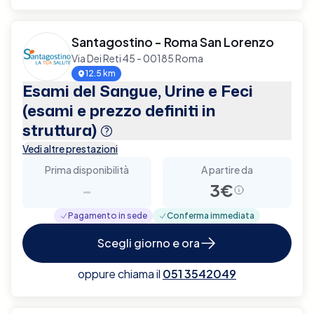
Santagostino - Roma San Lorenzo
Via Dei Reti 45 - 00185 Roma
12.5 km
Esami del Sangue, Urine e Feci
(esami e prezzo definiti in
struttura)
Vedi altre prestazioni
Prima disponibilità
A partire da
-
3€
Pagamento in sede
Conferma immediata
Scegli giorno e ora
oppure chiama il
051 3542049