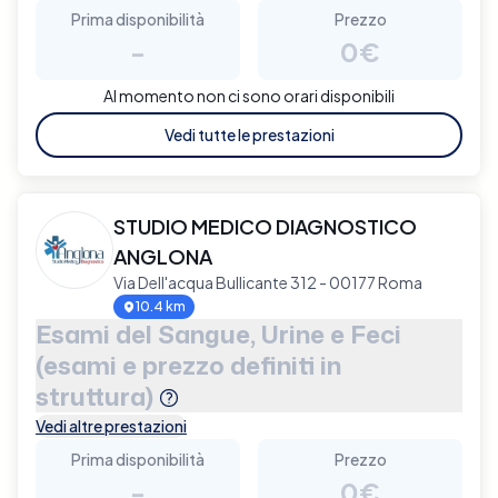
Prima disponibilità
Prezzo
-
0€
Al momento non ci sono orari disponibili
Vedi tutte le prestazioni
STUDIO MEDICO DIAGNOSTICO
ANGLONA
Via Dell'acqua Bullicante 312 - 00177 Roma
10.4 km
Esami del Sangue, Urine e Feci
(esami e prezzo definiti in
struttura)
Vedi altre prestazioni
Prima disponibilità
Prezzo
-
0€