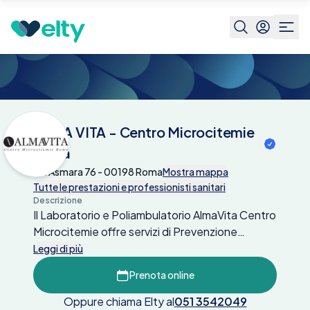
Centri medici
ALMA VITA - Centro
Microcitemie Roma
ALMA VITA - Centro Microcitemie
Roma
Via Asmara 76 - 00198 Roma
Mostra mappa
Tutte le prestazioni e professionisti sanitari
Descrizione
Il Laboratorio e Poliambulatorio AlmaVita Centro
Microcitemie offre servizi di Prevenzione
Diagnostica e Cura su
Leggi di più
Microcitemie, Emoglobinopatie e Anemie.
Prenota online
E' formato da un gruppo di medici e biologi che
da molti anni si occupano
Oppure chiama Elty al
051 3542049