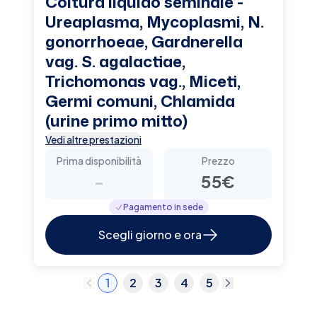
Coltura liquido seminale -
Ureaplasma, Mycoplasmi, N.
gonorrhoeae, Gardnerella
vag. S. agalactiae,
Trichomonas vag., Miceti,
Germi comuni, Chlamida
(urine primo mitto)
Vedi altre prestazioni
Prima disponibilità
Prezzo
-
55€
Pagamento in sede
Scegli giorno e ora
1
2
3
4
5