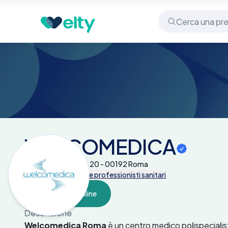
Centri medici
WELCOMEDICA
WELCOMEDICA
Piazza Della Libertà 20 - 00192 Roma
Tutte le prestazioni e professionisti sanitari
Prenota online
Descrizione
Welcomedica Roma
è un centro medico polispecialist