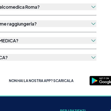
Welcomedica Roma?
ome raggiungerla?
MEDICA
?
CA
?
NON HAI LA NOSTRA APP? SCARICALA
PER I PAZIENTI