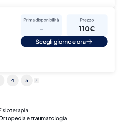
Prima disponibilità
Prezzo
-
110€
Scegli giorno e ora
4
5
Fisioterapia
Ortopedia e traumatologia