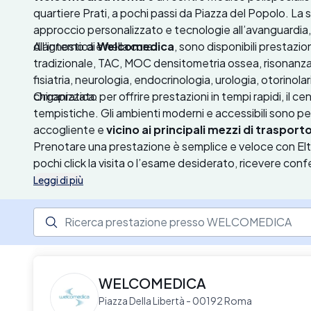
quartiere Prati, a pochi passi da Piazza del Popolo.
La s
approccio personalizzato e tecnologie all’avanguardia, i
diagnostica e nella cura.
All’interno di
Welcomedica
, sono disponibili prestazion
tradizionale, TAC, MOC densitometria ossea, risonanza 
fisiatria, neurologia, endocrinologia, urologia, otorinolari
chiropratica
Organizzato per offrire prestazioni in tempi rapidi
.
, il c
tempistiche. Gli ambienti moderni e accessibili sono pe
accogliente e
vicino ai principali mezzi di trasport
Prenotare una prestazione è semplice e veloce con Elty:
pochi click la visita o l’esame desiderato, ricevere co
aggiuntivi, e annullare gratuitamente se necessario.
Leggi di più
Ricerca prestazione presso il centro medico
WELCOMEDICA
Piazza Della Libertà - 00192 Roma