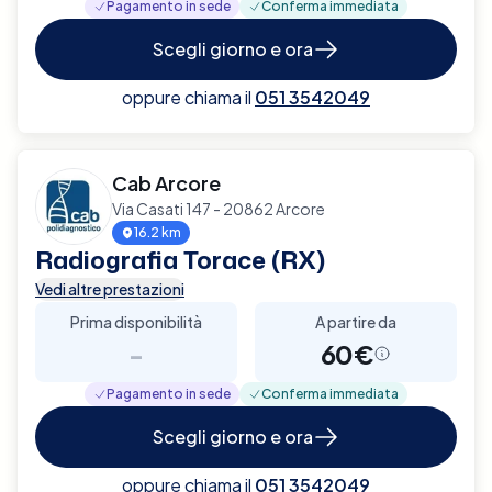
Pagamento in sede
Conferma immediata
Scegli giorno e ora
oppure chiama il
051 3542049
Cab Arcore
Via Casati 147 - 20862 Arcore
16.2 km
Radiografia Torace (RX)
Vedi altre prestazioni
Prima disponibilità
A partire da
-
60€
Pagamento in sede
Conferma immediata
Scegli giorno e ora
oppure chiama il
051 3542049