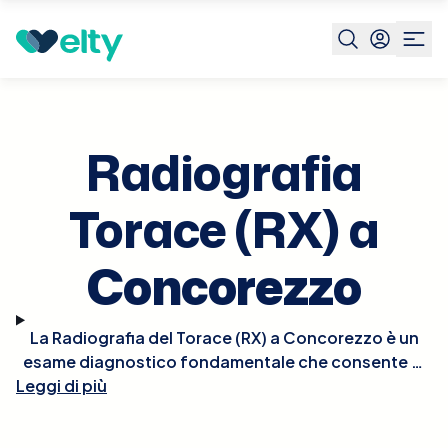
Prenota visita
Radiografia Torace Rx
Concorezzo
Radiografia
Torace (RX) a
Concorezzo
La Radiografia del Torace (RX) a Concorezzo è un
esame diagnostico fondamentale che consente di
Leggi di più
visualizzare i polmoni, il cuore, i grandi vasi e le ossa
del torace. Questo tipo di radiografia è cruciale per
la diagnosi di condizioni come polmoniti, tumori,