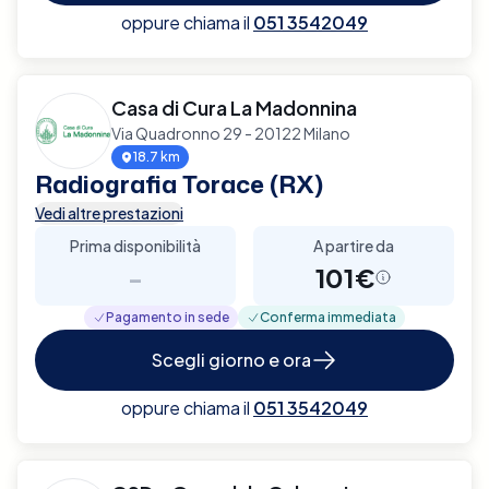
oppure chiama il
051 3542049
Casa di Cura La Madonnina
Via Quadronno 29 - 20122 Milano
18.7 km
Radiografia Torace (RX)
Vedi altre prestazioni
Prima disponibilità
A partire da
-
101€
Pagamento in sede
Conferma immediata
Scegli giorno e ora
oppure chiama il
051 3542049