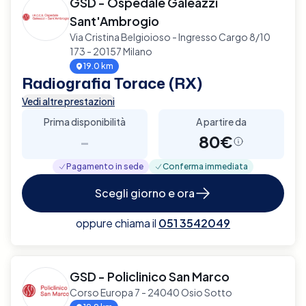
GSD - Ospedale Galeazzi
Sant'Ambrogio
Via Cristina Belgioioso - Ingresso Cargo 8/10
173 - 20157 Milano
19.0 km
Radiografia Torace (RX)
Vedi altre prestazioni
Prima disponibilità
A partire da
-
80€
Pagamento in sede
Conferma immediata
Scegli giorno e ora
oppure chiama il
051 3542049
GSD - Policlinico San Marco
Corso Europa 7 - 24040 Osio Sotto