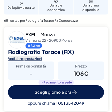
Dalla più
Dalla prima
Dalla più vicina a te
economica
disponibile
68 risultati per Radiografia Torace Rx Concorezzo
EXEL - Monza
Via Ticino 22 - 20900 Monza
7.2 km
Radiografia Torace (RX)
Vedi altre prestazioni
Prima disponibilità
Prezzo
-
106€
Pagamento in sede
Scegli giorno e ora
oppure chiama il
051 3542049