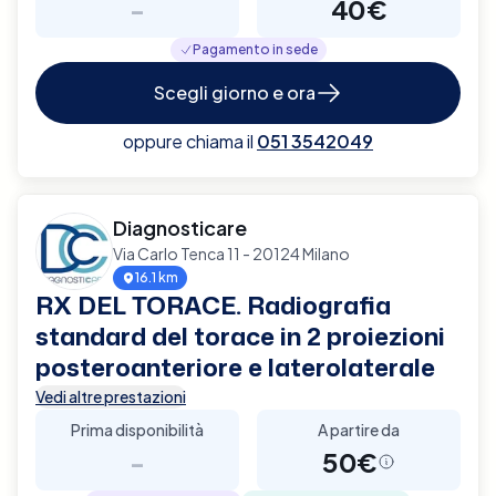
-
40€
Pagamento in sede
Scegli giorno e ora
oppure chiama il
051 3542049
Diagnosticare
Via Carlo Tenca 11 - 20124 Milano
16.1 km
RX DEL TORACE. Radiografia
standard del torace in 2 proiezioni
posteroanteriore e laterolaterale
Vedi altre prestazioni
Prima disponibilità
A partire da
-
50€