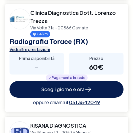
Clinica Diagnostica Dott. Lorenzo
Trezza
Via Volta 31a - 20866 Carnate
7.4 km
Radiografia Torace (RX)
Vedi altre prestazioni
Prima disponibilità
Prezzo
-
60€
Pagamento in sede
Scegli giorno e ora
oppure chiama il
051 3542049
RISANA DIAGNOSTICA
Via I Maggio 12 - 20835 Muggio'