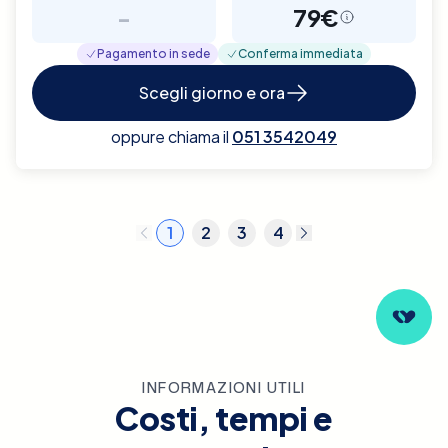
-
79€
Pagamento in sede
Conferma immediata
Scegli giorno e ora
oppure chiama il
051 3542049
1
2
3
4
INFORMAZIONI UTILI
Costi, tempi e