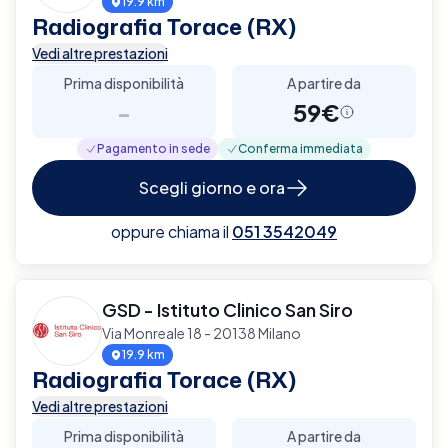
19.9 km
Radiografia Torace (RX)
Vedi altre prestazioni
Prima disponibilità
A partire da
-
59€
Pagamento in sede
Conferma immediata
Scegli giorno e ora
oppure chiama il
051 3542049
GSD - Istituto Clinico San Siro
Via Monreale 18 - 20138 Milano
19.9 km
Radiografia Torace (RX)
Vedi altre prestazioni
Prima disponibilità
A partire da