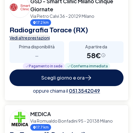
GSD - Smart Clinic Milano Cinque
Giornate
Via Pietro Calvi 36 - 20129 Milano
17.2 km
Radiografia Torace (RX)
Vedi altre prestazioni
Prima disponibilità
A partire da
-
58€
Pagamento in sede
Conferma immediata
Scegli giorno e ora
oppure chiama il
051 3542049
MEDICA
Via Romualdo Bonfadini 95 - 20138 Milano
17.7 km