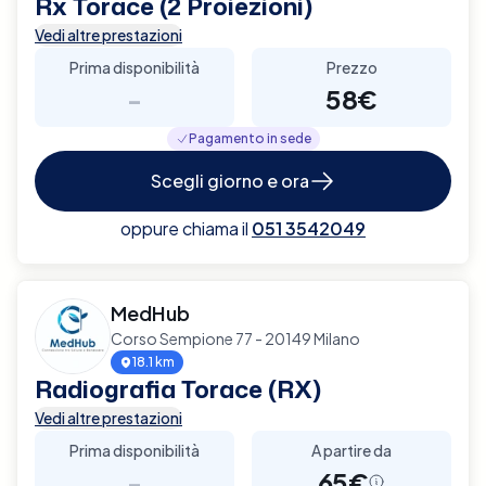
Rx Torace (2 Proiezioni)
Vedi altre prestazioni
Prima disponibilità
Prezzo
-
58€
Pagamento in sede
Scegli giorno e ora
oppure chiama il
051 3542049
MedHub
Corso Sempione 77 - 20149 Milano
18.1 km
Radiografia Torace (RX)
Vedi altre prestazioni
Prima disponibilità
A partire da
-
65€