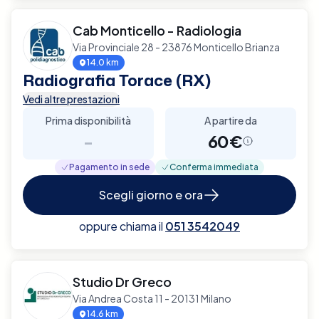
Cab Monticello - Radiologia
Via Provinciale 28 - 23876 Monticello Brianza
14.0 km
Radiografia Torace (RX)
Vedi altre prestazioni
Prima disponibilità
A partire da
-
60€
Pagamento in sede
Conferma immediata
Scegli giorno e ora
oppure chiama il
051 3542049
Studio Dr Greco
Via Andrea Costa 11 - 20131 Milano
14.6 km