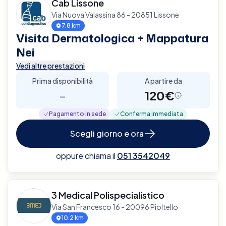
Cab Lissone
Via Nuova Valassina 86 - 20851 Lissone
7.8 km
Visita Dermatologica + Mappatura
Nei
Vedi altre prestazioni
Prima disponibilità
A partire da
-
120€
Pagamento in sede
Conferma immediata
Scegli giorno e ora
oppure chiama il
051 3542049
3 Medical Polispecialistico
Via San Francesco 16 - 20096 Pioltello
10.2 km