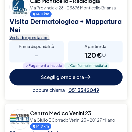
Cab Monticello - Radiologia
Via Provinciale 28 - 23876 Monticello Brianza
14.0 km
Visita Dermatologica + Mappatura
Nei
Vedi altre prestazioni
Prima disponibilità
A partire da
-
120€
Pagamento in sede
Conferma immediata
Scegli giorno e ora
oppure chiama il
051 3542049
Centro Medico Venini 23
Via Giulio E Corrado Venini 23 - 20127 Milano
14.9 km