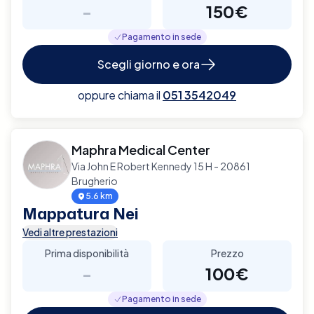
-
150€
Pagamento in sede
Scegli giorno e ora
oppure chiama il
051 3542049
Maphra Medical Center
Via John E Robert Kennedy 15 H - 20861
Brugherio
5.6 km
Mappatura Nei
Vedi altre prestazioni
Prima disponibilità
Prezzo
-
100€
Pagamento in sede