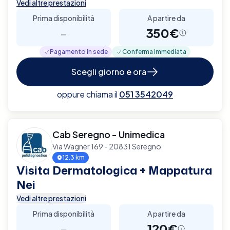
Vedi altre prestazioni
Prima disponibilità
A partire da
-
350€
Pagamento in sede
Conferma immediata
Scegli giorno e ora
oppure chiama il
051 3542049
Cab Seregno - Unimedica
Via Wagner 169 - 20831 Seregno
12.3 km
Visita Dermatologica + Mappatura
Nei
Vedi altre prestazioni
Prima disponibilità
A partire da
-
120€