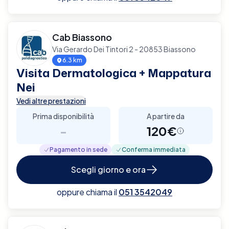
Cab Biassono
Via Gerardo Dei Tintori 2 - 20853 Biassono
6.3 km
Visita Dermatologica + Mappatura
Nei
Vedi altre prestazioni
Prima disponibilità
A partire da
-
120€
Pagamento in sede
Conferma immediata
Scegli giorno e ora
oppure chiama il
051 3542049