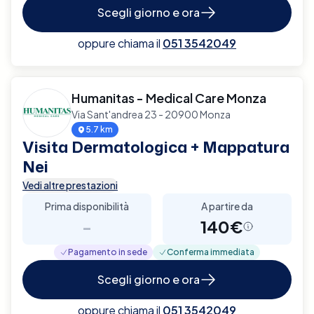
Scegli giorno e ora
oppure chiama il
051 3542049
Humanitas - Medical Care Monza
Via Sant'andrea 23 - 20900 Monza
5.7 km
Visita Dermatologica + Mappatura
Nei
Vedi altre prestazioni
Prima disponibilità
A partire da
-
140€
Pagamento in sede
Conferma immediata
Scegli giorno e ora
oppure chiama il
051 3542049