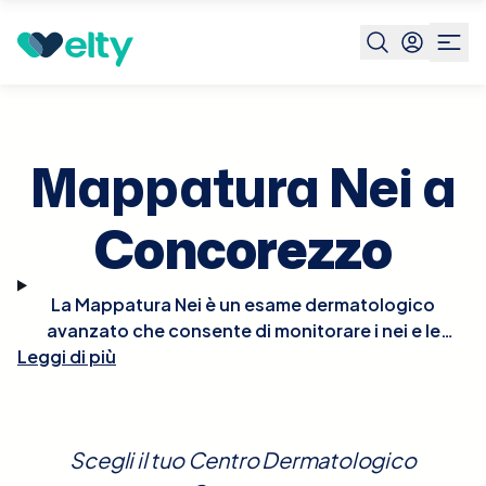
Prenota visita
Mappatura Nei
Concorezzo
Mappatura Nei a
Concorezzo
La Mappatura Nei è un esame dermatologico
avanzato che consente di monitorare i nei e le
Leggi di più
lesioni pigmentate sulla pelle, utilizzando sistemi di
imaging ad alta risoluzione. Questo esame è
essenziale per la prevenzione del melanoma,
permettendo la rilevazione precoce di cambiamenti
Scegli il tuo Centro Dermatologico
morfologici o di colore nei nei esistenti e