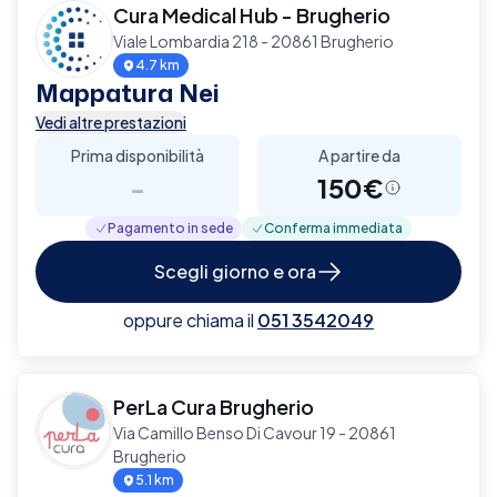
Cura Medical Hub - Brugherio
Viale Lombardia 218 - 20861 Brugherio
4.7 km
Mappatura Nei
Vedi altre prestazioni
Prima disponibilità
A partire da
-
150€
Pagamento in sede
Conferma immediata
Scegli giorno e ora
oppure chiama il
051 3542049
PerLa Cura Brugherio
Via Camillo Benso Di Cavour 19 - 20861
Brugherio
5.1 km