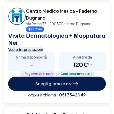
Centro Medico Metica - Paderno
Dugnano
Via Roma 77 - 20037 Paderno Dugnano
13.9 km
Visita Dermatologica + Mappatura
Nei
Vedi altre prestazioni
Prima disponibilità
A partire da
-
120€
Pagamento in sede
Conferma immediata
Scegli giorno e ora
oppure chiama il
051 3542049