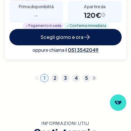
Prima disponibilità
A partire da
-
120€
Pagamento in sede
Conferma immediata
Scegli giorno e ora
oppure chiama il
051 3542049
1
2
3
4
5
INFORMAZIONI UTILI