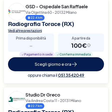
GSD - Ospedale San Raffaele
Via Olgettina 60 - 20132 Milano
22.4 km
Radiografia Torace (RX)
Vedi altre prestazioni
Prima disponibilità
A partire da
-
100€
Pagamento in sede
Conferma immediata
Scegli giorno e ora
oppure chiama il
051 3542049
Studio Dr Greco
Via Andrea Costa 11 - 20131 Milano
22.7 km