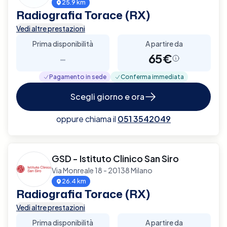
25.9 km
Radiografia Torace (RX)
Vedi altre prestazioni
Prima disponibilità
A partire da
-
65€
Pagamento in sede
Conferma immediata
Scegli giorno e ora
oppure chiama il
051 3542049
GSD - Istituto Clinico San Siro
Via Monreale 18 - 20138 Milano
26.4 km
Radiografia Torace (RX)
Vedi altre prestazioni
Prima disponibilità
A partire da