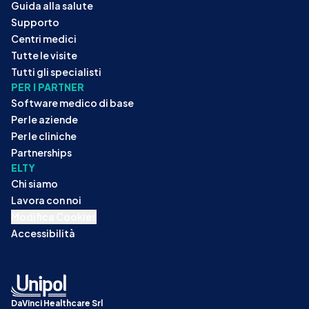
Guida alla salute
Supporto
Centri medici
Tutte le visite
Tutti gli specialisti
PER I PARTNER
Software medico di base
Per le aziende
Per le cliniche
Partnerships
ELTY
Chi siamo
Lavora con noi
Modifica Cookies
Accessibilità
DaVinci Healthcare Srl