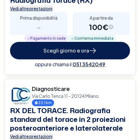
Radiografia Torace (RX)
Vedi altre prestazioni
Prima disponibilità
A partire da
-
100€
Pagamento in sede
Conferma immediata
Scegli giorno e ora
oppure chiama il
051 3542049
Diagnosticare
Via Carlo Tenca 11 - 20124 Milano
23.1 km
RX DEL TORACE. Radiografia
standard del torace in 2 proiezioni
posteroanteriore e laterolaterale
Vedi altre prestazioni