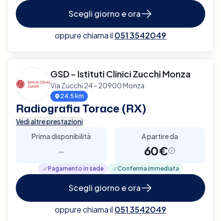
Scegli giorno e ora
oppure chiama il
051 3542049
GSD - Istituti Clinici Zucchi Monza
Via Zucchi 24 - 20900 Monza
24.5 km
Radiografia Torace (RX)
Vedi altre prestazioni
Prima disponibilità
A partire da
-
60€
Pagamento in sede
Conferma immediata
Scegli giorno e ora
oppure chiama il
051 3542049