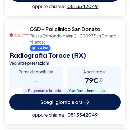
oppure chiama il
051 3542049
GSD - Policlinico San Donato
Piazza Edmondo Malan 2 - 20097 San Donato
Milanese
13.4 km
Radiografia Torace (RX)
Vedi altre prestazioni
Prima disponibilità
A partire da
-
79€
Pagamento in sede
Conferma immediata
Scegli giorno e ora
oppure chiama il
051 3542049