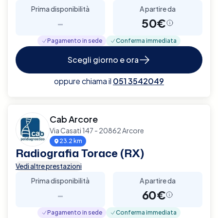
Prima disponibilità
A partire da
-
50€
Pagamento in sede
Conferma immediata
Scegli giorno e ora
oppure chiama il
051 3542049
Cab Arcore
Via Casati 147 - 20862 Arcore
23.2 km
Radiografia Torace (RX)
Vedi altre prestazioni
Prima disponibilità
A partire da
-
60€
Pagamento in sede
Conferma immediata