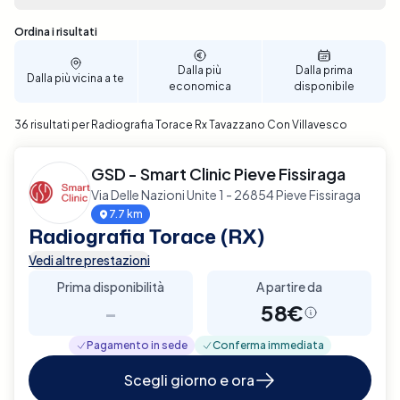
complicazioni, scegliendo la data e l'ora che meglio
si adattano alle tue esigenze. Prenota ora per
Sono stati trovati 36 risultati
Ordina i risultati
assicurarti un supporto di qualità nella cura della tua
salute a Tavazzano Con Villavesco.
Dalla più
Dalla prima
Dalla più vicina a te
economica
disponibile
36 risultati per Radiografia Torace Rx Tavazzano Con Villavesco
GSD - Smart Clinic Pieve Fissiraga
Via Delle Nazioni Unite 1 - 26854 Pieve Fissiraga
7.7 km
Radiografia Torace (RX)
Vedi altre prestazioni
Prima disponibilità
A partire da
-
58€
Pagamento in sede
Conferma immediata
Scegli giorno e ora