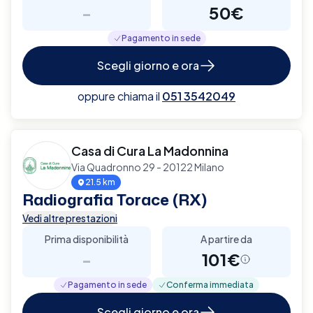
-
50€
Pagamento in sede
Scegli giorno e ora
oppure chiama il
051 3542049
Casa di Cura La Madonnina
Via Quadronno 29 - 20122 Milano
21.5 km
Radiografia Torace (RX)
Vedi altre prestazioni
Prima disponibilità
A partire da
-
101€
Pagamento in sede
Conferma immediata
Scegli giorno e ora