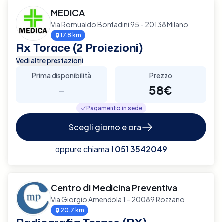
MEDICA
Via Romualdo Bonfadini 95 - 20138 Milano
17.8 km
Rx Torace (2 Proiezioni)
Vedi altre prestazioni
Prima disponibilità
Prezzo
-
58€
Pagamento in sede
Scegli giorno e ora
oppure chiama il
051 3542049
Centro di Medicina Preventiva
Via Giorgio Amendola 1 - 20089 Rozzano
20.7 km