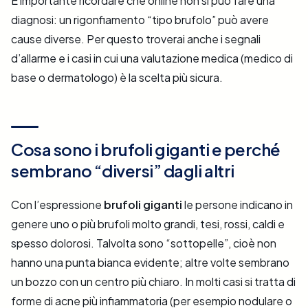
È importante ricordare che online non si può fare una
diagnosi: un rigonfiamento “tipo brufolo” può avere
cause diverse. Per questo troverai anche i segnali
d’allarme e i casi in cui una valutazione medica (medico di
base o dermatologo) è la scelta più sicura.
Cosa sono i brufoli giganti e perché
sembrano “diversi” dagli altri
Con l’espressione
brufoli giganti
le persone indicano in
genere uno o più brufoli molto grandi, tesi, rossi, caldi e
spesso dolorosi. Talvolta sono “sottopelle”, cioè non
hanno una punta bianca evidente; altre volte sembrano
un bozzo con un centro più chiaro. In molti casi si tratta di
forme di acne più infiammatoria (per esempio nodulare o