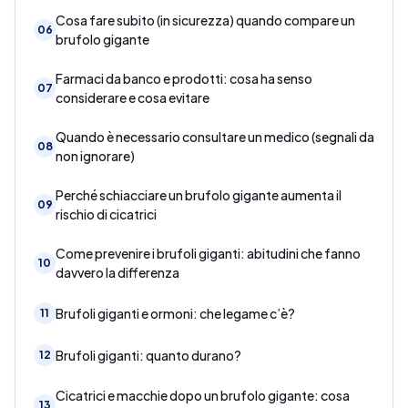
Cosa fare subito (in sicurezza) quando compare un
06
brufolo gigante
Farmaci da banco e prodotti: cosa ha senso
07
considerare e cosa evitare
Quando è necessario consultare un medico (segnali da
08
non ignorare)
Perché schiacciare un brufolo gigante aumenta il
09
rischio di cicatrici
Come prevenire i brufoli giganti: abitudini che fanno
10
davvero la differenza
Brufoli giganti e ormoni: che legame c’è?
11
Brufoli giganti: quanto durano?
12
Cicatrici e macchie dopo un brufolo gigante: cosa
13