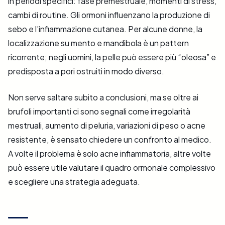
in periodi specifici: fase premestruale, momenti di stress,
cambi di routine. Gli ormoni influenzano la produzione di
sebo e l’infiammazione cutanea. Per alcune donne, la
localizzazione su mento e mandibola è un pattern
ricorrente; negli uomini, la pelle può essere più “oleosa” e
predisposta a pori ostruiti in modo diverso.
Non serve saltare subito a conclusioni, ma se oltre ai
brufoli importanti ci sono segnali come irregolarità
mestruali, aumento di peluria, variazioni di peso o acne
resistente, è sensato chiedere un confronto al medico.
A volte il problema è solo acne infiammatoria, altre volte
può essere utile valutare il quadro ormonale complessivo
e scegliere una strategia adeguata.