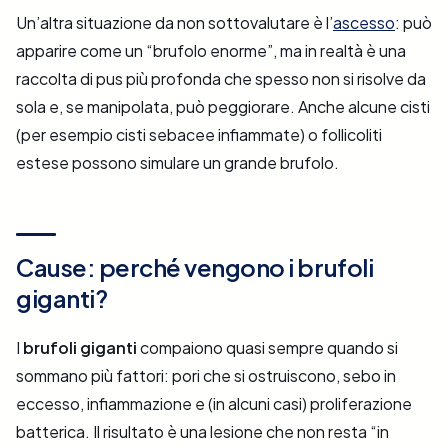
Un’altra situazione da non sottovalutare è l’
ascesso
: può
apparire come un “brufolo enorme”, ma in realtà è una
raccolta di pus più profonda che spesso non si risolve da
sola e, se manipolata, può peggiorare. Anche alcune cisti
(per esempio cisti sebacee infiammate) o follicoliti
estese possono simulare un grande brufolo.
Cause: perché vengono i brufoli
giganti?
I
brufoli giganti
compaiono quasi sempre quando si
sommano più fattori: pori che si ostruiscono, sebo in
eccesso, infiammazione e (in alcuni casi) proliferazione
batterica. Il risultato è una lesione che non resta “in