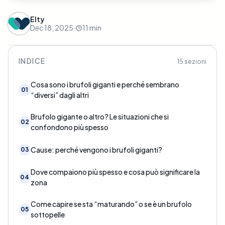
Elty
Dec 18, 2025
·
11
min
INDICE
15
sezioni
Cosa sono i brufoli giganti e perché sembrano
01
“diversi” dagli altri
Brufolo gigante o altro? Le situazioni che si
02
confondono più spesso
Cause: perché vengono i brufoli giganti?
03
Dove compaiono più spesso e cosa può significare la
04
zona
Come capire se sta “maturando” o se è un brufolo
05
sottopelle