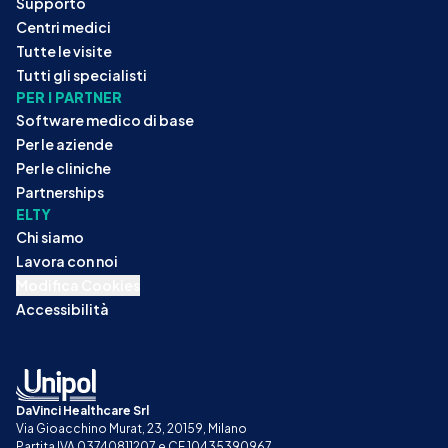
Supporto
Centri medici
Tutte le visite
Tutti gli specialisti
PER I PARTNER
Software medico di base
Per le aziende
Per le cliniche
Partnerships
ELTY
Chi siamo
Lavora con noi
Modifica Cookies
Accessibilità
DaVinci Healthcare Srl
Via Gioacchino Murat, 23, 20159, Milano
Partita IVA 03740811207 e CF 10435390967