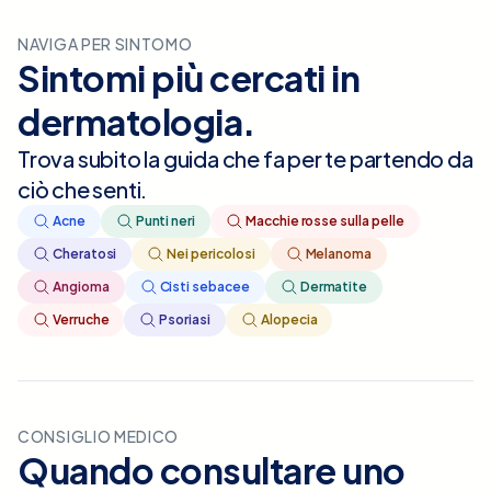
NAVIGA PER SINTOMO
Sintomi più cercati in
dermatologia
.
Trova subito la guida che fa per te partendo da
ciò che senti.
Acne
Punti neri
Macchie rosse sulla pelle
Cheratosi
Nei pericolosi
Melanoma
Angioma
Cisti sebacee
Dermatite
Verruche
Psoriasi
Alopecia
CONSIGLIO MEDICO
Quando consultare uno