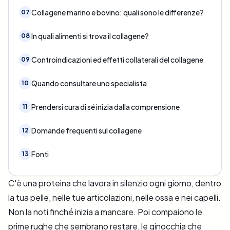
Collagene marino e bovino: quali sono le differenze?
07
In quali alimenti si trova il collagene?
08
Controindicazioni ed effetti collaterali del collagene
09
Quando consultare uno specialista
10
Prendersi cura di sé inizia dalla comprensione
11
Domande frequenti sul collagene
12
Fonti
13
C'è una proteina che lavora in silenzio ogni giorno, dentro
la tua pelle, nelle tue articolazioni, nelle ossa e nei capelli.
Non la noti finché inizia a mancare. Poi compaiono le
prime rughe che sembrano restare, le ginocchia che