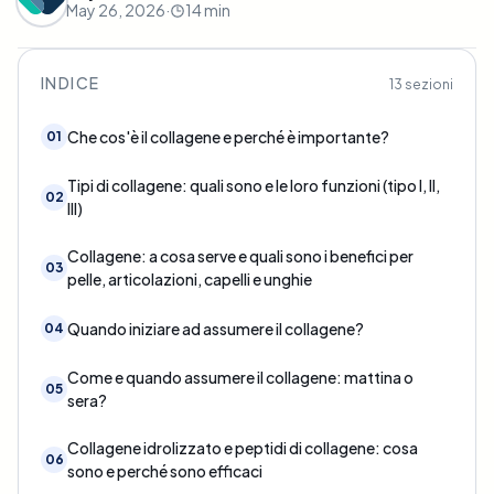
May 26, 2026
·
14
min
INDICE
13
sezioni
Che cos'è il collagene e perché è importante?
01
Tipi di collagene: quali sono e le loro funzioni (tipo I, II,
02
III)
Collagene: a cosa serve e quali sono i benefici per
03
pelle, articolazioni, capelli e unghie
Quando iniziare ad assumere il collagene?
04
Come e quando assumere il collagene: mattina o
05
sera?
Collagene idrolizzato e peptidi di collagene: cosa
06
sono e perché sono efficaci