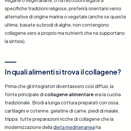
vegane o vegetariane, o ha restrizioni legate a
specifiche tradizioni religiose, preferirà orientarsi verso
alternative di origine marina o vegetale (anche se queste
ultime, basate su brodi di alghe, non contengono
collagene vero e proprio ma nutrienti che ne supportano
la sintesi).
In quali alimenti si trova il collagene?
Prima che gli integratori diventassero così diffusi, la
fonte principale di
collagene alimentare
era la cucina
tradizionale. Brodi a lunga cottura preparati con ossa,
cartilagini e cotenne, gelatine di carne, piedi di maiale,
trippa: tutte preparazioni ricche di collagene che la
modernizzazione della
dieta mediterranea
ha