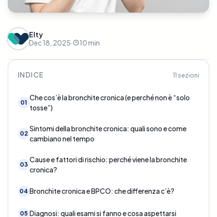
Elty
Dec 18, 2025
·
10
min
INDICE
11
sezioni
Che cos’è la bronchite cronica (e perché non è “solo
01
tosse”)
Sintomi della bronchite cronica: quali sono e come
02
cambiano nel tempo
Cause e fattori di rischio: perché viene la bronchite
03
cronica?
Bronchite cronica e BPCO: che differenza c’è?
04
Diagnosi: quali esami si fanno e cosa aspettarsi
05