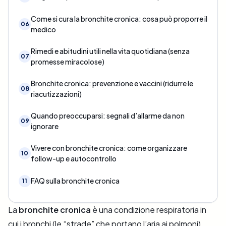
Come si cura la bronchite cronica: cosa può proporre il
06
medico
Rimedi e abitudini utili nella vita quotidiana (senza
07
promesse miracolose)
Bronchite cronica: prevenzione e vaccini (ridurre le
08
riacutizzazioni)
Quando preoccuparsi: segnali d’allarme da non
09
ignorare
Vivere con bronchite cronica: come organizzare
10
follow-up e autocontrollo
FAQ sulla bronchite cronica
11
La
bronchite cronica
è una condizione respiratoria in
cui i bronchi (le “strade” che portano l’aria ai polmoni)