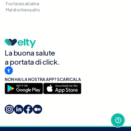
Fosfatasi alcalina
Mal di schiena alto
La buona salute
a portata di click.
NON HAI LA NOSTRA APP? SCARICALA