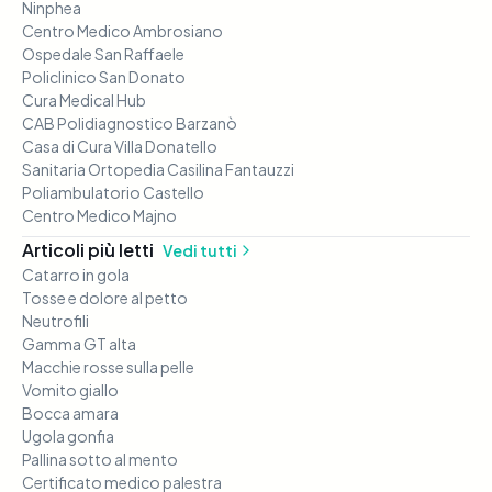
Ninphea
Centro Medico Ambrosiano
Ospedale San Raffaele
Policlinico San Donato
Cura Medical Hub
CAB Polidiagnostico Barzanò
Casa di Cura Villa Donatello
Sanitaria Ortopedia Casilina Fantauzzi
Poliambulatorio Castello
Centro Medico Majno
Articoli più letti
Vedi tutti
Catarro in gola
Tosse e dolore al petto
Neutrofili
Gamma GT alta
Macchie rosse sulla pelle
Vomito giallo
Bocca amara
Ugola gonfia
Pallina sotto al mento
Certificato medico palestra