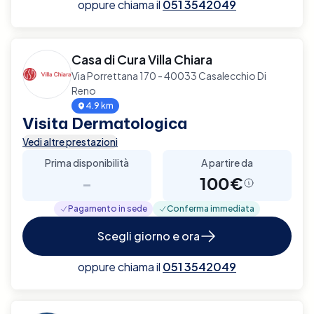
oppure chiama il
051 3542049
Casa di Cura Villa Chiara
Via Porrettana 170 - 40033 Casalecchio Di
Reno
4.9 km
Visita Dermatologica
Vedi altre prestazioni
Prima disponibilità
A partire da
-
100€
Pagamento in sede
Conferma immediata
Scegli giorno e ora
oppure chiama il
051 3542049