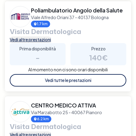
Poliambulatorio Angolo della Salute
Viale Alfredo Oriani 37 - 40137 Bologna
1.7 km
Visita Dermatologica
Vedi altre prestazioni
Prima disponibilità
Prezzo
-
140€
Al momento non ci sono orari disponibili
Vedi tutte le prestazioni
CENTRO MEDICO ATTIVA
Via Marzabotto 25 - 40067 Pianoro
6.2 km
Visita Dermatologica
Vedi altre prestazioni