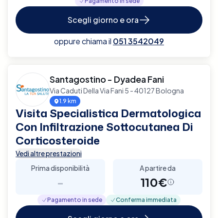
Pagamento in sede
Scegli giorno e ora
oppure chiama il
051 3542049
Santagostino - Dyadea Fani
Via Caduti Della Via Fani 5 - 40127 Bologna
1.9 km
Visita Specialistica Dermatologica
Con Infiltrazione Sottocutanea Di
Corticosteroide
Vedi altre prestazioni
Prima disponibilità
A partire da
-
110€
Pagamento in sede
Conferma immediata