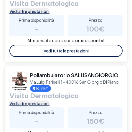
Visita Dermatologica
Vedi altre prestazioni
Prima disponibilità
Prezzo
-
100€
Al momento non ci sono orari disponibili
Vedi tutte le prestazioni
Poliambulatorio SALUSANGIORGIO
Via Luigi Fariselli 1 - 40016 San Giorgio Di Piano
16.9 km
Visita Dermatologica
Vedi altre prestazioni
Prima disponibilità
Prezzo
-
150€