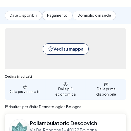
Date disponibili
Pagamento
Domicilio o in sede
Vedi su mappa
Sono stati trovati 19 risultati
Ordina i risultati
Dalla più
Dalla prima
Dalla più vicina a te
economica
disponibile
19 risultati per Visita Dermatologica Bologna
Poliambulatorio Descovich
Via Del Rondone 1 - 40122 Bologna