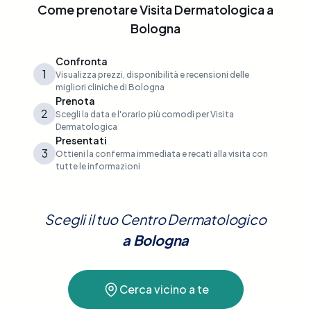
Come prenotare
Visita Dermatologica
a
Bologna
Confronta
1
Visualizza prezzi, disponibilità e recensioni delle
migliori cliniche di Bologna
Prenota
2
Scegli la data e l'orario più comodi per Visita
Dermatologica
Presentati
3
Ottieni la conferma immediata e recati alla visita con
tutte le informazioni
Scegli il tuo Centro Dermatologico
a
Bologna
Cerca vicino a te