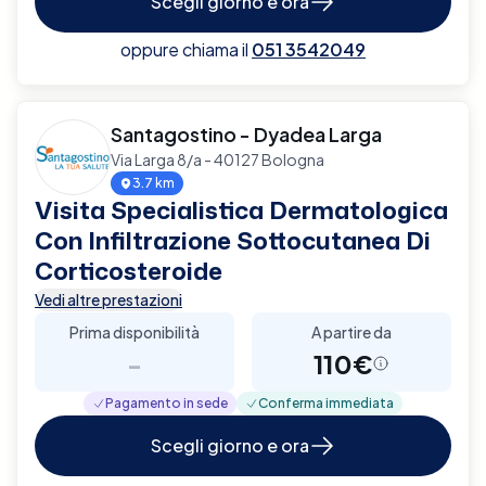
Scegli giorno e ora
oppure chiama il
051 3542049
Santagostino - Dyadea Larga
Via Larga 8/a - 40127 Bologna
3.7 km
Visita Specialistica Dermatologica
Con Infiltrazione Sottocutanea Di
Corticosteroide
Vedi altre prestazioni
Prima disponibilità
A partire da
-
110€
Pagamento in sede
Conferma immediata
Scegli giorno e ora