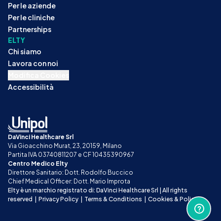
Per le aziende
Per le cliniche
Partnerships
ELTY
Chi siamo
Lavora con noi
Modifica Cookies
Accessibilità
DaVinci Healthcare Srl
Via Gioacchino Murat, 23, 20159, Milano
Partita IVA 03740811207 e CF 10435390967
Centro Medico Elty
Direttore Sanitario: Dott. Rodolfo Buccico
Chief Medical Officer: Dott. Mario Improta
Elty è un marchio registrato di: DaVinci Healthcare Srl | All rights 
reserved
|
Privacy Policy
|
Terms & Conditions
|
Cookies & Policy