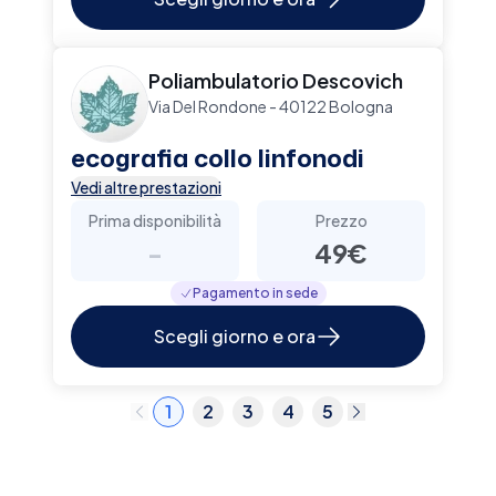
Poliambulatorio Descovich
Via Del Rondone - 40122 Bologna
ecografia collo linfonodi
Vedi altre prestazioni
Prima disponibilità
Prezzo
-
49€
Pagamento in sede
Scegli giorno e ora
1
2
3
4
5