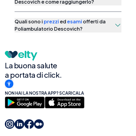
Descovich e come raggiungerlo?
Quali sono i
prezzi
ed
esami
offerti da
Poliambulatorio Descovich
?
La buona salute
a portata di click.
NON HAI LA NOSTRA APP? SCARICALA