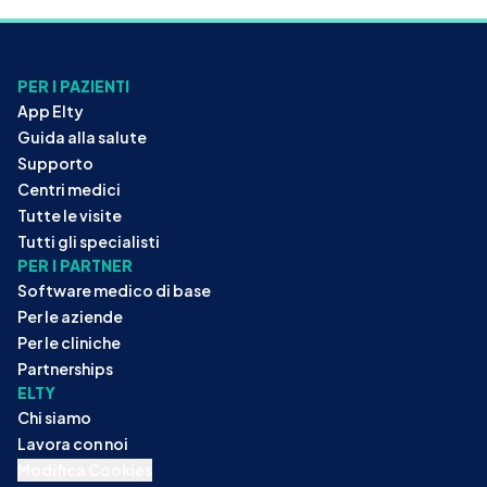
PER I PAZIENTI
App Elty
Guida alla salute
Supporto
Centri medici
Tutte le visite
Tutti gli specialisti
PER I PARTNER
Software medico di base
Per le aziende
Per le cliniche
Partnerships
ELTY
Chi siamo
Lavora con noi
Modifica Cookies