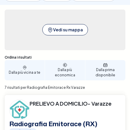
Vedi su mappa
Sono stati trovati 7 risultati
Ordina i risultati
Dalla più
Dalla prima
Dalla più vicina a te
economica
disponibile
7 risultati per Radiografia Emitorace Rx Varazze
PRELIEVO A DOMICILIO- Varazze
Radiografia Emitorace (RX)