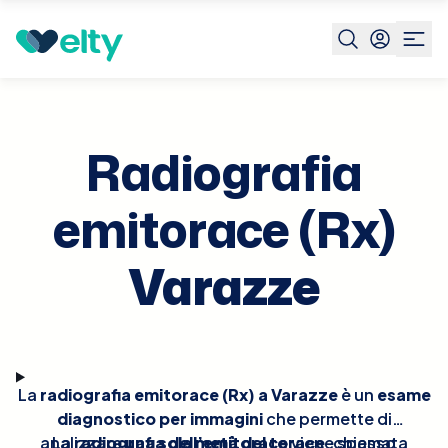
Prenota visita
Radiografia Emitorace Rx
Varazze
Radiografia
emitorace (Rx)
Varazze
La
radiografia emitorace (Rx) a Varazze
è un
esame
diagnostico per immagini
che permette di
analizzare
La
radiografia dell’emitorace
una sola metà del torace
viene spesso
, chiamata