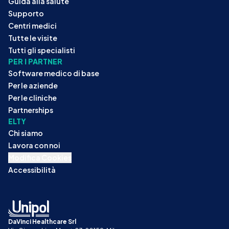
Guida alla salute
Supporto
Centri medici
Tutte le visite
Tutti gli specialisti
PER I PARTNER
Software medico di base
Per le aziende
Per le cliniche
Partnerships
ELTY
Chi siamo
Lavora con noi
Modifica Cookies
Accessibilità
DaVinci Healthcare Srl