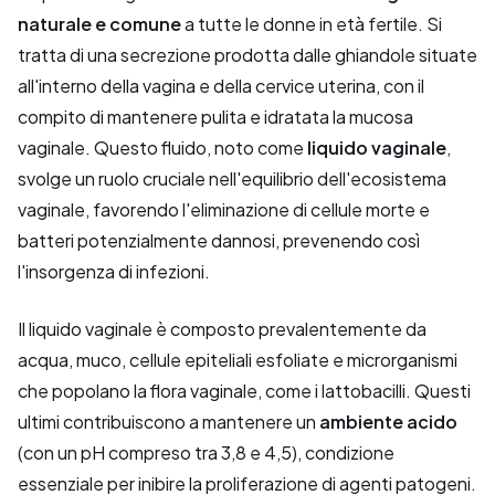
naturale e comune
a tutte le donne in età fertile. Si
tratta di una secrezione prodotta dalle ghiandole situate
all'interno della vagina e della cervice uterina, con il
compito di mantenere pulita e idratata la mucosa
vaginale. Questo fluido, noto come
liquido vaginale
,
svolge un ruolo cruciale nell'equilibrio dell'ecosistema
vaginale, favorendo l'eliminazione di cellule morte e
batteri potenzialmente dannosi, prevenendo così
l'insorgenza di infezioni.
Il liquido vaginale è composto prevalentemente da
acqua, muco, cellule epiteliali esfoliate e microrganismi
che popolano la flora vaginale, come i lattobacilli. Questi
ultimi contribuiscono a mantenere un
ambiente acido
(con un pH compreso tra 3,8 e 4,5), condizione
essenziale per inibire la proliferazione di agenti patogeni.