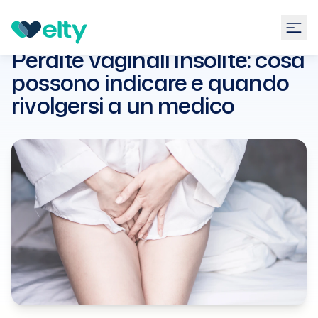
Guide
Ginecologia
Perdite vaginali insolite: cosa
possono indicare e quando
Perdite vaginali insolite: cosa
rivolgersi a un medico
possono indicare e quando
rivolgersi a un medico