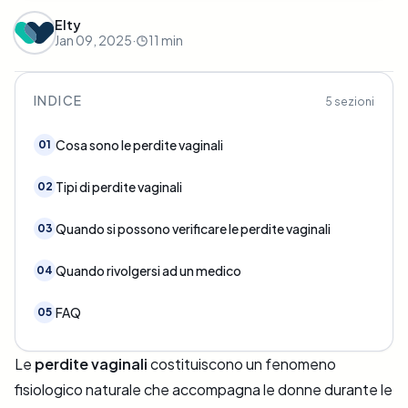
Elty
Jan 09, 2025
·
11
min
INDICE
5
sezioni
Cosa sono le perdite vaginali
01
Tipi di perdite vaginali
02
Quando si possono verificare le perdite vaginali
03
Quando rivolgersi ad un medico
04
FAQ
05
Le
perdite vaginali
costituiscono un fenomeno
fisiologico naturale che accompagna le donne durante le