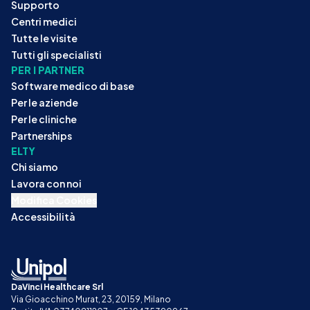
Supporto
Centri medici
Tutte le visite
Tutti gli specialisti
PER I PARTNER
Software medico di base
Per le aziende
Per le cliniche
Partnerships
ELTY
Chi siamo
Lavora con noi
Modifica Cookies
Accessibilità
DaVinci Healthcare Srl
Via Gioacchino Murat, 23, 20159, Milano