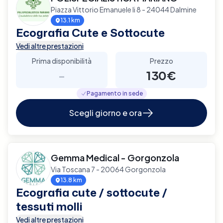
Piazza Vittorio Emanuele Ii 8 - 24044 Dalmine
13.1 km
Ecografia Cute e Sottocute
Vedi altre prestazioni
Prima disponibilità
Prezzo
-
130€
Pagamento in sede
Scegli giorno e ora
Gemma Medical - Gorgonzola
Via Toscana 7 - 20064 Gorgonzola
13.8 km
Ecografia cute / sottocute /
tessuti molli
Vedi altre prestazioni