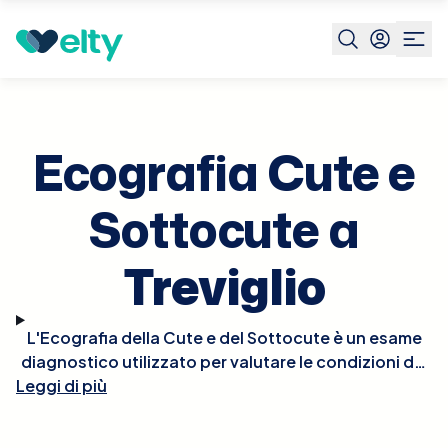
Prenota visita
Ecografia Cute E Sottocute
Treviglio
Ecografia Cute e
Sottocute a
Treviglio
L'Ecografia della Cute e del Sottocute è un esame
diagnostico utilizzato per valutare le condizioni dei
Leggi di più
tessuti superficiali del corpo, come la pelle e il
tessuto adiposo sottostante. Questo metodo,
impiegando ultrasuoni, è ideale per identificare