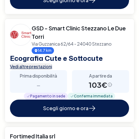
Scegli giorno e ora
GSD - Smart Clinic Stezzano Le Due
Torri
Via Guzzanica 62/64 - 24040 Stezzano
14.7 km
Ecografia Cute e Sottocute
Vedi altre prestazioni
Prima disponibilità
A partire da
-
103€
Pagamento in sede
Conferma immediata
Scegli giorno e ora
Fortimed Italia srl