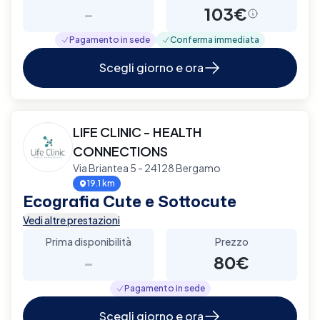
-
103€
Pagamento in sede
Conferma immediata
Scegli giorno e ora
LIFE CLINIC - HEALTH
CONNECTIONS
Via Briantea 5 - 24128 Bergamo
19.1 km
Ecografia Cute e Sottocute
Vedi altre prestazioni
Prima disponibilità
Prezzo
-
80€
Pagamento in sede
Scegli giorno e ora