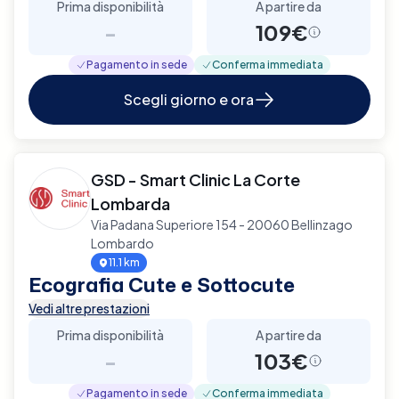
Prima disponibilità
A partire da
-
109€
Pagamento in sede
Conferma immediata
Scegli giorno e ora
GSD - Smart Clinic La Corte
Lombarda
Via Padana Superiore 154 - 20060 Bellinzago
Lombardo
11.1 km
Ecografia Cute e Sottocute
Vedi altre prestazioni
Prima disponibilità
A partire da
-
103€
Pagamento in sede
Conferma immediata