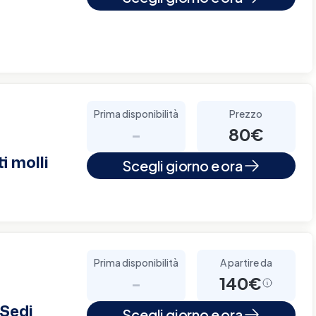
Prima disponibilità
Prezzo
-
80€
i molli
Scegli giorno e ora
Prima disponibilità
A partire da
-
140€
 Sedi
Scegli giorno e ora