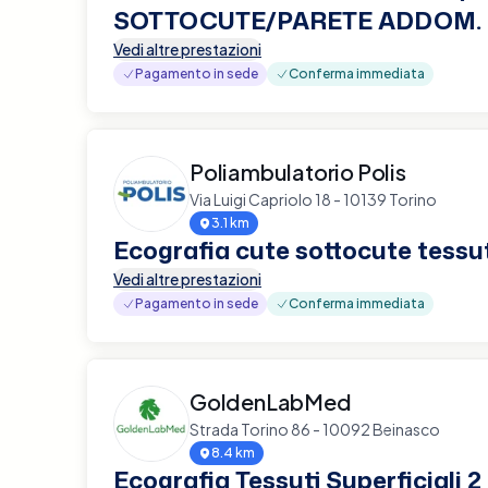
SOTTOCUTE/PARETE ADDOM.
Vedi altre prestazioni
Pagamento in sede
Conferma immediata
Poliambulatorio Polis
Via Luigi Capriolo 18 - 10139 Torino
3.1 km
Ecografia cute sottocute tessut
Vedi altre prestazioni
Pagamento in sede
Conferma immediata
GoldenLabMed
Strada Torino 86 - 10092 Beinasco
8.4 km
Ecografia Tessuti Superficiali 2