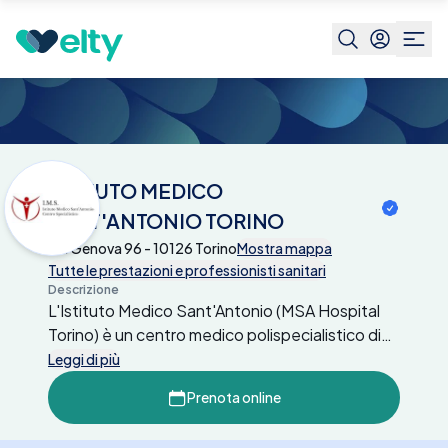
Centri medici
ISTITUTO MEDICO
SANT'ANTONIO TORINO
ISTITUTO MEDICO
SANT'ANTONIO TORINO
Via Genova 96 - 10126 Torino
Mostra mappa
Tutte le prestazioni e professionisti sanitari
Descrizione
L'Istituto Medico Sant'Antonio (MSA Hospital
Torino) è un centro medico polispecialistico di
eccellenza, situato nel cuore della città di
Leggi di più
Torino. La struttura offre un’ampia gamma di
Prenota online
servizi sanitari, tra cui visite specialistiche,
diagnostica per immagini, esami di laboratorio e