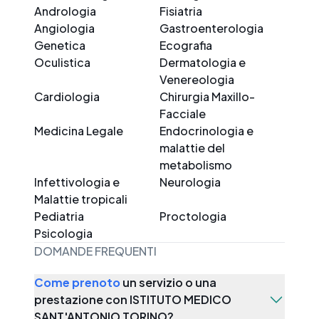
Andrologia
Fisiatria
Angiologia
Gastroenterologia
Genetica
Ecografia
Oculistica
Dermatologia e
Venereologia
Cardiologia
Chirurgia Maxillo-
Facciale
Medicina Legale
Endocrinologia e
malattie del
metabolismo
Infettivologia e
Neurologia
Malattie tropicali
Pediatria
Proctologia
Psicologia
DOMANDE FREQUENTI
Come prenoto
un servizio o una
prestazione con
ISTITUTO MEDICO
SANT'ANTONIO TORINO
?