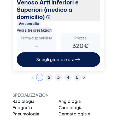
Venoso Arti Inferiori e
Superiori (medico a
domicilio)
A domicilio
Vedi altre prestazioni
Prima disponibilità
Prezzo
-
320€
Scegli giorno e ora
1
2
3
4
5
SPECIALIZZAZIONI
Radiologia
Angiologia
Ecografia
Cardiologia
Pneumologia
Dermatologia e