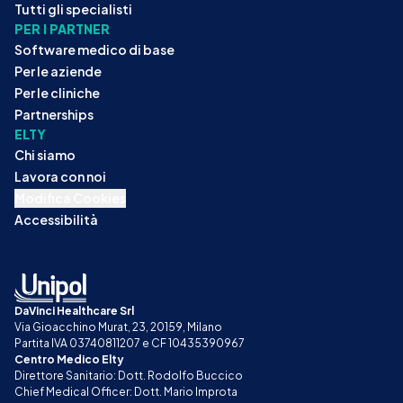
Tutti gli specialisti
PER I PARTNER
Software medico di base
Per le aziende
Per le cliniche
Partnerships
ELTY
Chi siamo
Lavora con noi
Modifica Cookies
Accessibilità
DaVinci Healthcare Srl
Via Gioacchino Murat, 23, 20159, Milano
Partita IVA 03740811207 e CF 10435390967
Centro Medico Elty
Direttore Sanitario: Dott. Rodolfo Buccico
Chief Medical Officer: Dott. Mario Improta