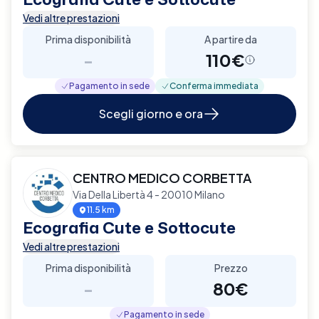
Vedi altre prestazioni
Prima disponibilità
A partire da
-
110€
Pagamento in sede
Conferma immediata
Scegli giorno e ora
CENTRO MEDICO CORBETTA
Via Della Libertà 4 - 20010 Milano
11.5 km
Ecografia Cute e Sottocute
Vedi altre prestazioni
Prima disponibilità
Prezzo
-
80€
Pagamento in sede