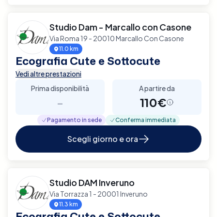
Studio Dam - Marcallo con Casone
Via Roma 19 - 20010 Marcallo Con Casone
11.0 km
Ecografia Cute e Sottocute
Vedi altre prestazioni
Prima disponibilità
A partire da
-
110€
Pagamento in sede
Conferma immediata
Scegli giorno e ora
Studio DAM Inveruno
Via Torrazza 1 - 20001 Inveruno
11.3 km
Ecografia Cute e Sottocute