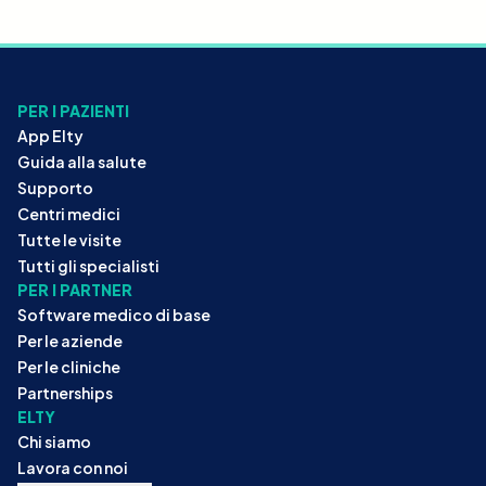
PER I PAZIENTI
App Elty
Guida alla salute
Supporto
Centri medici
Tutte le visite
Tutti gli specialisti
PER I PARTNER
Software medico di base
Per le aziende
Per le cliniche
Partnerships
ELTY
Chi siamo
Lavora con noi