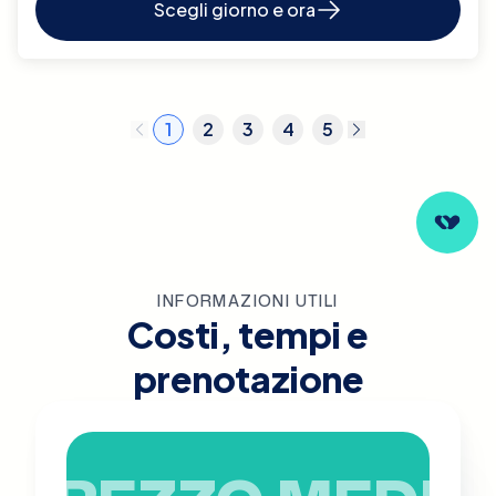
Scegli giorno e ora
1
2
3
4
5
INFORMAZIONI UTILI
Costi, tempi e
prenotazione