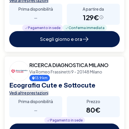
Vedi altre prestazioni
Prima disponibilità
A partire da
-
129€
Pagamento in sede
Conferma immediata
Scegli giorno e ora
RICERCA DIAGNOSTICA MILANO
Via Romeo Frassinetti 9 - 20148 Milano
13.9 km
Ecografia Cute e Sottocute
Vedi altre prestazioni
Prima disponibilità
Prezzo
-
80€
Pagamento in sede