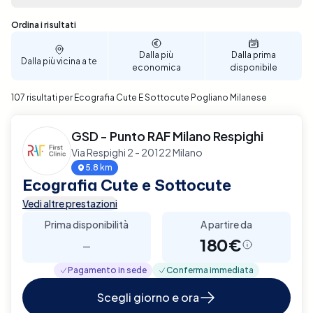
rendendo la prenotazione semplice e veloce.
Prenota ora la tua Ecografia della Cute e del
Sono stati trovati 107 risultati
Ordina i risultati
Sottocute a Pogliano Milanese e goditi un servizio di
diagnostica di alta qualità con Elty.
Dalla più
Dalla prima
Dalla più vicina a te
economica
disponibile
107 risultati per Ecografia Cute E Sottocute Pogliano Milanese
GSD - Punto RAF Milano Respighi
Via Respighi 2 - 20122 Milano
5.8 km
Ecografia Cute e Sottocute
Vedi altre prestazioni
Prima disponibilità
A partire da
-
180€
Pagamento in sede
Conferma immediata
Scegli giorno e ora