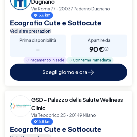
Dugnano
Via Roma 77 - 20037 Paderno Dugnano
13.6 km
Ecografia Cute e Sottocute
Vedi altre prestazioni
Prima disponibilità
A partire da
-
90€
Pagamento in sede
Conferma immediata
Scegli giorno e ora
GSD - Palazzo della Salute Wellness
Clinic
Via Teodorico 25 - 20149 Milano
13.8 km
Ecografia Cute e Sottocute