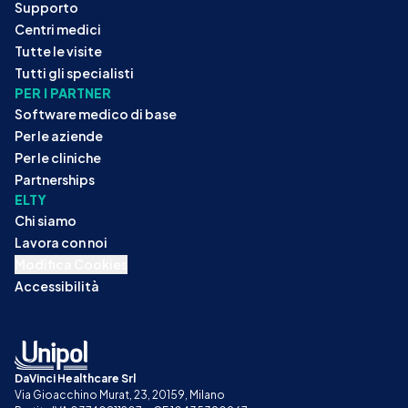
Supporto
Centri medici
Tutte le visite
Tutti gli specialisti
PER I PARTNER
Software medico di base
Per le aziende
Per le cliniche
Partnerships
ELTY
Chi siamo
Lavora con noi
Modifica Cookies
Accessibilità
DaVinci Healthcare Srl
Via Gioacchino Murat, 23, 20159, Milano