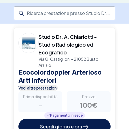
Ricerca prestazione presso il centro medico
Studio Dr. A. Chiariotti -
Studio Radiologico ed
Ecografico
Via G. Castiglioni - 21052 Busto
Arsizio
Ecocolordoppler Arterioso
Arti Inferiori
Vedi altre prestazioni
Prima disponibilità
Prezzo
-
100€
Pagamento in sede
Scegli giorno e ora