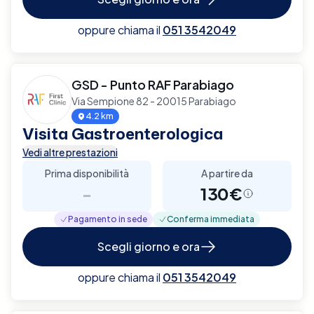
oppure chiama il
051 3542049
GSD - Punto RAF Parabiago
Via Sempione 82 - 20015 Parabiago
4.2 km
Visita Gastroenterologica
Vedi altre prestazioni
Prima disponibilità
A partire da
-
130€
Pagamento in sede
Conferma immediata
Scegli giorno e ora
oppure chiama il
051 3542049