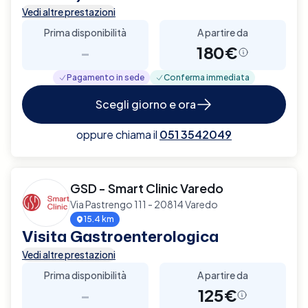
Vedi altre prestazioni
Prima disponibilità
A partire da
-
180€
Pagamento in sede
Conferma immediata
Scegli giorno e ora
oppure chiama il
051 3542049
GSD - Smart Clinic Varedo
Via Pastrengo 111 - 20814 Varedo
15.4 km
Visita Gastroenterologica
Vedi altre prestazioni
Prima disponibilità
A partire da
-
125€