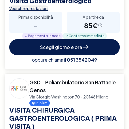
Visita Gastroenterologica
Vedi altre prestazioni
Prima disponibilità
A partire da
-
85€
Pagamento in sede
Conferma immediata
Scegli giorno e ora
oppure chiama il
051 3542049
GSD - Poliambulatorio San Raffaele
Genos
Via Giorgio Washington 70 - 20146 Milano
15.3 km
VISITA CHIRURGICA
GASTROENTEROLOGICA ( PRIMA
VISITA )