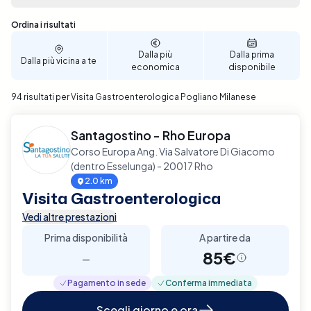
Sono stati trovati 94 risultati
Ordina i risultati
Dalla più
Dalla prima
Dalla più vicina a te
economica
disponibile
94 risultati per Visita Gastroenterologica Pogliano Milanese
Santagostino - Rho Europa
Corso Europa Ang. Via Salvatore Di Giacomo
(dentro Esselunga) - 20017 Rho
2.0 km
Visita Gastroenterologica
Vedi altre prestazioni
Prima disponibilità
A partire da
-
85€
Pagamento in sede
Conferma immediata
Scegli giorno e ora