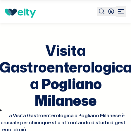
Prenota visita
Visita Gastroenterologica
Pogliano
Milanese
Visita
Gastroenterologic
a
Pogliano
Milanese
La Visita Gastroenterologica a Pogliano Milanese è
cruciale per chiunque stia affrontando disturbi digestivi
Leggi di più
o desideri valutare la salute del proprio apparato