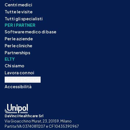
Centri medici
Tutte le visite
Tutti gli specialisti
PER I PARTNER
Software medico di base
Per le aziende
Per le cliniche
Partnerships
ELTY
Chi siamo
Lavora con noi
Modifica Cookies
Accessibilità
DaVinci Healthcare Srl
Via Gioacchino Murat, 23, 20159, Milano
Partita IVA 03740811207 e CF 10435390967