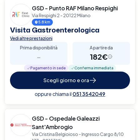
GSD - Punto RAF Milano Respighi
Via Respighi 2 - 20122 Milano
5.8 km
Visita Gastroenterologica
Vedi altre prestazioni
Prima disponibilità
A partire da
-
182€
Pagamento in sede
Conferma immediata
Scegli giorno e ora
oppure chiama il
051 3542049
GSD - Ospedale Galeazzi
Sant'Ambrogio
Via Cristina Belgioioso - Ingresso Cargo 8/10