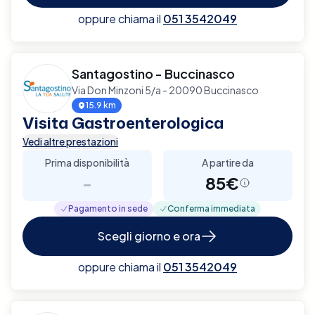
oppure chiama il
051 3542049
Santagostino - Buccinasco
Via Don Minzoni 5/a - 20090 Buccinasco
15.9 km
Visita Gastroenterologica
Vedi altre prestazioni
Prima disponibilità
A partire da
-
85€
Pagamento in sede
Conferma immediata
Scegli giorno e ora
oppure chiama il
051 3542049