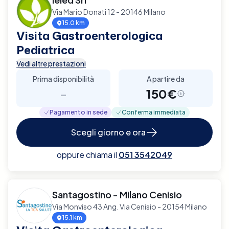
Via Mario Donati 12 - 20146 Milano
15.0 km
Visita Gastroenterologica
Pediatrica
Vedi altre prestazioni
Prima disponibilità
A partire da
-
150€
Pagamento in sede
Conferma immediata
Scegli giorno e ora
oppure chiama il
051 3542049
Santagostino - Milano Cenisio
Via Monviso 43 Ang. Via Cenisio - 20154 Milano
15.1 km