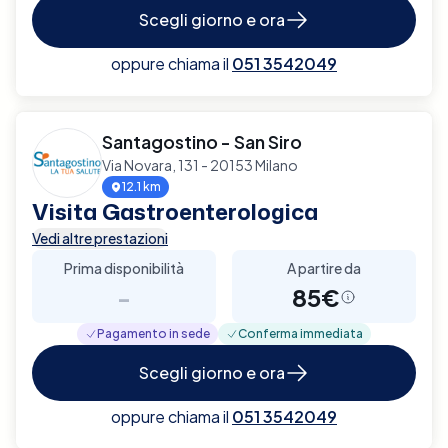
Scegli giorno e ora
oppure chiama il
051 3542049
Santagostino - San Siro
Via Novara, 131 - 20153 Milano
12.1 km
Visita Gastroenterologica
Vedi altre prestazioni
Prima disponibilità
A partire da
-
85€
Pagamento in sede
Conferma immediata
Scegli giorno e ora
oppure chiama il
051 3542049