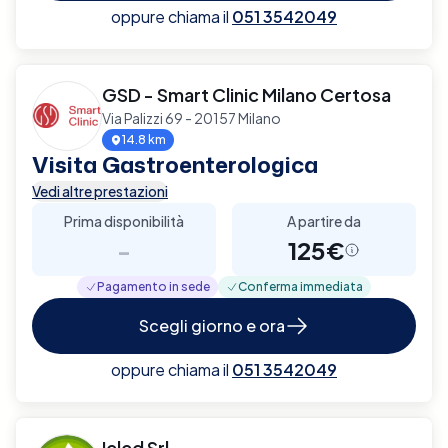
oppure chiama il
051 3542049
GSD - Smart Clinic Milano Certosa
Via Palizzi 69 - 20157 Milano
14.8 km
Visita Gastroenterologica
Vedi altre prestazioni
Prima disponibilità
A partire da
-
125€
Pagamento in sede
Conferma immediata
Scegli giorno e ora
oppure chiama il
051 3542049
Ieled Srl