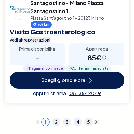
Santagostino - Milano Piazza
Santagostino 1
Piazza Sant'agostino 1 - 20123 Milano
16.5 km
Visita Gastroenterologica
Vedi altre prestazioni
Prima disponibilità
A partire da
-
85€
Pagamento in sede
Conferma immediata
Scegli giorno e ora
oppure chiama il
051 3542049
1
2
3
4
5