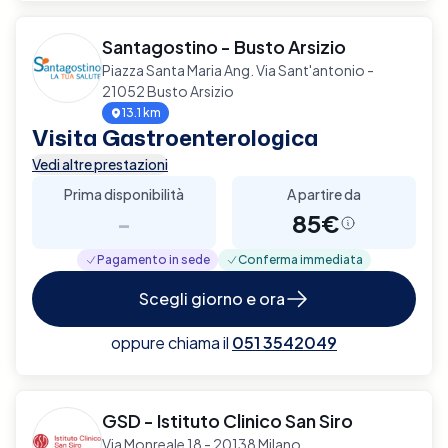
Santagostino - Busto Arsizio
Piazza Santa Maria Ang. Via Sant'antonio -
21052 Busto Arsizio
13.1 km
Visita Gastroenterologica
Vedi altre prestazioni
Prima disponibilità
A partire da
-
85€
Pagamento in sede
Conferma immediata
Scegli giorno e ora
oppure chiama il
051 3542049
GSD - Istituto Clinico San Siro
Via Monreale 18 - 20138 Milano