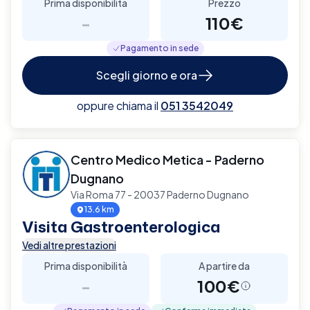
Prima disponibilità
Prezzo
-
110€
Pagamento in sede
Scegli giorno e ora
oppure chiama il
051 3542049
Centro Medico Metica - Paderno
Dugnano
Via Roma 77 - 20037 Paderno Dugnano
13.6 km
Visita Gastroenterologica
Vedi altre prestazioni
Prima disponibilità
A partire da
-
100€