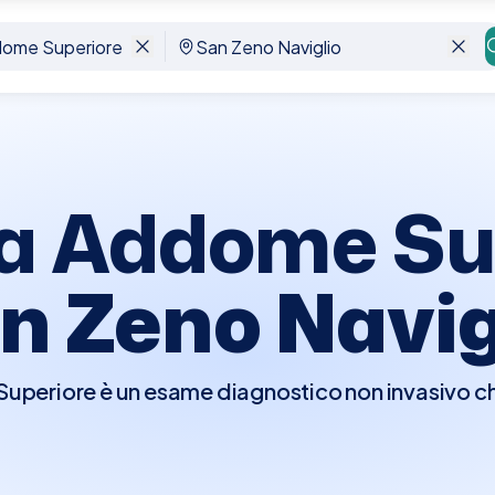
n Zeno Naviglio
a Addome Su
n Zeno Navig
periore è un esame diagnostico non invasivo che u
 interni dell'addome superiore, inclusi fegato, ci
enti. Questo esame è fondamentale per rilevare 
re anomalie interne. Prima dell'ecografia, è general