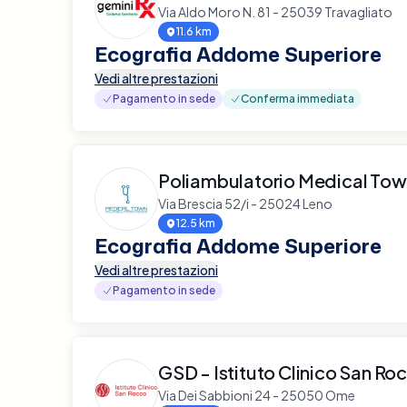
Via Aldo Moro N. 81 - 25039 Travagliato
11.6 km
Ecografia Addome Superiore
Vedi altre prestazioni
Pagamento in sede
Conferma immediata
Poliambulatorio Medical To
Via Brescia 52/i - 25024 Leno
12.5 km
Ecografia Addome Superiore
Vedi altre prestazioni
Pagamento in sede
GSD - Istituto Clinico San Ro
Via Dei Sabbioni 24 - 25050 Ome