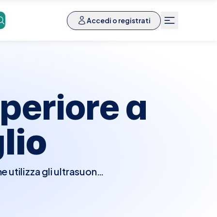
Accedi o registrati
periore a
lio
tilizza gli ultrasuoni
stifellea, pancreas, reni
condizioni come calcoli
mente richiesto di non