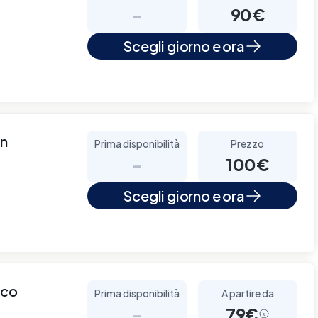
-
90€
Scegli giorno e ora
wn
Prima disponibilità
Prezzo
-
100€
Scegli giorno e ora
cco
Prima disponibilità
A partire da
-
79€