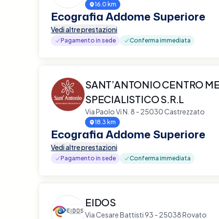
16.0 km
Ecografia Addome Superiore
Vedi altre prestazioni
Pagamento in sede
Conferma immediata
SANT’ANTONIO CENTRO M
SPECIALISTICO S.R.L
Via Paolo Vi N. 8 - 25030 Castrezzato
18.3 km
Ecografia Addome Superiore
Vedi altre prestazioni
Pagamento in sede
Conferma immediata
EIDOS
Via Cesare Battisti 93 - 25038 Rovato