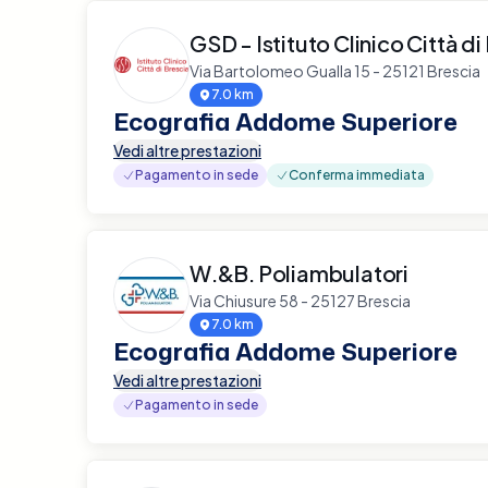
GSD - Istituto Clinico Città di
Via Bartolomeo Gualla 15 - 25121 Brescia
7.0 km
Ecografia Addome Superiore
Vedi altre prestazioni
Pagamento in sede
Conferma immediata
W.&B. Poliambulatori
Via Chiusure 58 - 25127 Brescia
7.0 km
Ecografia Addome Superiore
Vedi altre prestazioni
Pagamento in sede