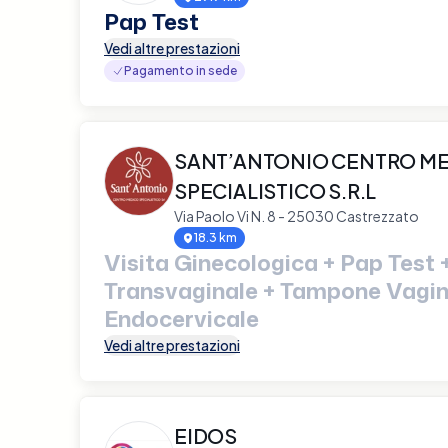
Pap Test
Vedi altre prestazioni
Pagamento in sede
SANT’ANTONIO CENTRO M
SPECIALISTICO S.R.L
Via Paolo Vi N. 8 - 25030 Castrezzato
18.3 km
Visita Ginecologica + Pap Test 
Transvaginale + Tampone Vagin
Endocervicale
Vedi altre prestazioni
EIDOS