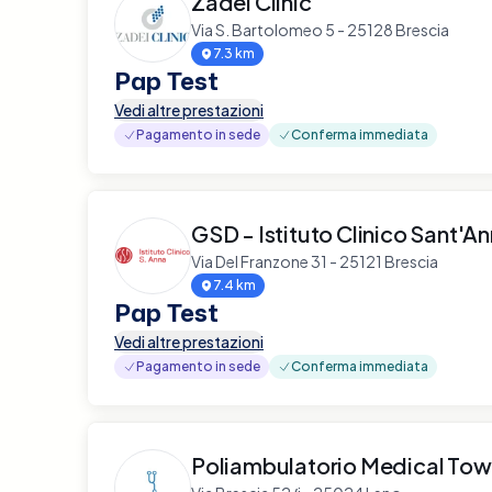
Zadei Clinic
Via S. Bartolomeo 5 - 25128 Brescia
7.3 km
Pap Test
Vedi altre prestazioni
Pagamento in sede
Conferma immediata
GSD - Istituto Clinico Sant'A
Via Del Franzone 31 - 25121 Brescia
7.4 km
Pap Test
Vedi altre prestazioni
Pagamento in sede
Conferma immediata
Poliambulatorio Medical To