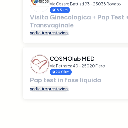
Via Cesare Battisti 93 - 25038 Rovato
18.5 km
Visita Ginecologica + Pap Test 
Transvaginale
Vedi altre prestazioni
COSMOlab MED
Via Petrarca 40 - 25020 Flero
20.0 km
Pap test in fase liquida
Vedi altre prestazioni