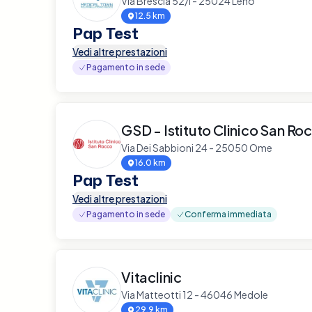
Via Brescia 52/i - 25024 Leno
12.5 km
Pap Test
Vedi altre prestazioni
Pagamento in sede
GSD - Istituto Clinico San Ro
Via Dei Sabbioni 24 - 25050 Ome
16.0 km
Pap Test
Vedi altre prestazioni
Pagamento in sede
Conferma immediata
Vitaclinic
Via Matteotti 12 - 46046 Medole
29.9 km