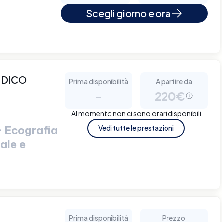
Scegli giorno e ora
EDICO
Prima disponibilità
A partire da
-
220€
Al momento non ci sono orari disponibili
+ Ecografia
Vedi tutte le prestazioni
ale e
Prima disponibilità
Prezzo