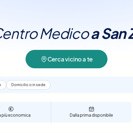
a San Zeno Naviglio
.
 Centro Medico
a
San 
Cerca vicino a te
o
Domicilio o in sede
a più economica
Dalla prima disponibile