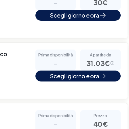
-
30€
Scegli giorno e ora
cco
Prima disponibilità
A partire da
-
31.03€
Scegli giorno e ora
Prima disponibilità
Prezzo
-
40€