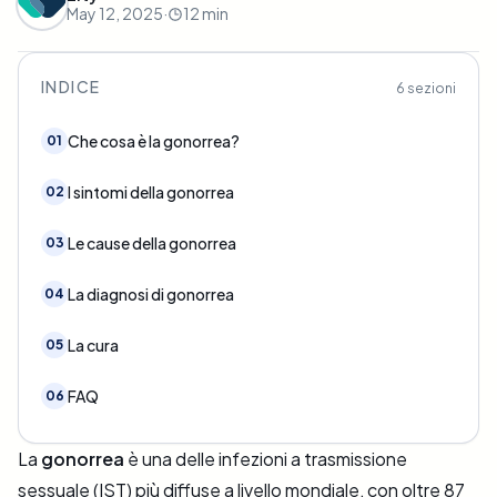
May 12, 2025
·
12
min
INDICE
6
sezioni
Che cosa è la gonorrea?
01
I sintomi della gonorrea
02
Le cause della gonorrea
03
La diagnosi di gonorrea
04
La cura
05
FAQ
06
La
gonorrea
è una delle infezioni a trasmissione
sessuale (IST) più diffuse a livello mondiale, con oltre 87