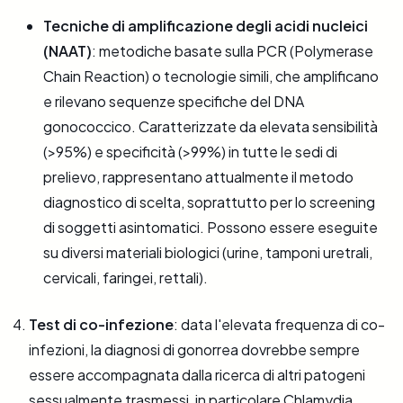
Tecniche di amplificazione degli acidi nucleici
(NAAT)
: metodiche basate sulla PCR (Polymerase
Chain Reaction) o tecnologie simili, che amplificano
e rilevano sequenze specifiche del DNA
gonococcico. Caratterizzate da elevata sensibilità
(>95%) e specificità (>99%) in tutte le sedi di
prelievo, rappresentano attualmente il metodo
diagnostico di scelta, soprattutto per lo screening
di soggetti asintomatici. Possono essere eseguite
su diversi materiali biologici (urine, tamponi uretrali,
cervicali, faringei, rettali).
Test di co-infezione
: data l'elevata frequenza di co-
infezioni, la diagnosi di gonorrea dovrebbe sempre
essere accompagnata dalla ricerca di altri patogeni
sessualmente trasmessi, in particolare Chlamydia