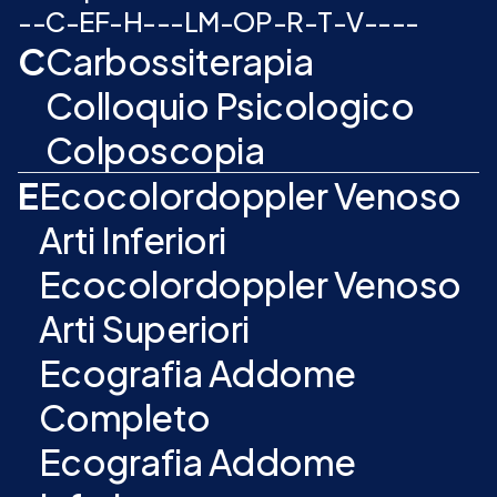
-
-
C
-
E
F
-
H
-
-
-
L
M
-
O
P
-
R
-
T
-
V
-
-
-
-
C
Carbossiterapia
Colloquio Psicologico
Colposcopia
E
Ecocolordoppler Venoso
Arti Inferiori
Ecocolordoppler Venoso
Arti Superiori
Ecografia Addome
Completo
Ecografia Addome