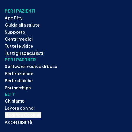
PER I PAZIENTI
App Elty
Guida alla salute
Supporto
Centri medici
Tutte le visite
Tutti gli specialisti
PER I PARTNER
Software medico di base
Per le aziende
Per le cliniche
Partnerships
ELTY
Chi siamo
Lavora con noi
Modifica Cookies
Accessibilità